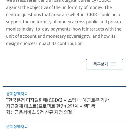
We assess retail central bank digital currency (CBDC)
against the objective of the uniformity of money. The
central questions that arise are whether CBDC could help
support the uniformity of money across public and private
monies in day-to-day payments; how it interacts with the
unit of account and monetary sovereignty; and how its
design choices impact its contribution.
목록보기
경제정책자료
“한국은행 디지털화폐(CBDC) 시스템 내 예금토큰 기반
지급결제 테스트(프로젝트 한강) 2단계 시행” 등
혁신금융서비스 5건 신규 지정 의결
경제정책자료