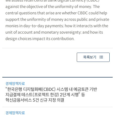
We assess retail central bank digital currency (CBDC)
against the objective of the uniformity of money. The
central questions that arise are whether CBDC could help
support the uniformity of money across public and private
monies in day-to-day payments; how it interacts with the
unit of account and monetary sovereignty; and how its
design choices impact its contribution.
목록보기
경제정책자료
“한국은행 디지털화폐(CBDC) 시스템 내 예금토큰 기반
지급결제 테스트(프로젝트 한강) 2단계 시행” 등
혁신금융서비스 5건 신규 지정 의결
경제정책자료