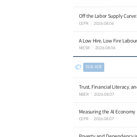
Off the Labor Supply Curve
CEPR
2026.08.06
A Low Hire, Low Fire Labou
NIESR
2026.08.06
미국∙미주
Trust, Financial Literacy, 
NBER
2026.08.07
Measuring the AI Economy
CEPR
2026.08.07
Poverty and Dependency in