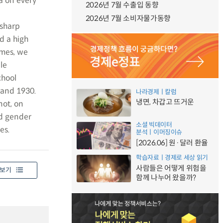
a on every
2026년 7월 수출입 동향
2026년 7월 소비자물가동향
 sharp
d a high
omes, we
le
chool
 and 1930.
나라경제ㅣ칼럼
냉면, 차갑고 뜨거운
not, on
ed gender
소셜 빅데이터
es.
분석ㅣ이머징이슈
[2026.06] 원·달러 환율
학습자료ㅣ경제로 세상 읽기
사람들은 어떻게 위험을
보기
함께 나누어 왔을까?