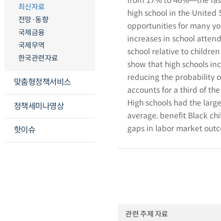
from 17% to 46%―the faste
최신자료
high school in the United
전망·동향
opportunities for many yo
국제금융
increases in school atten
국제무역
school relative to childre
한국관련자료
show that high schools in
reducing the probability o
맞춤형정책서비스
accounts for a third of t
High schools had the large
정책세미나영상
average, benefit Black ch
gaps in labor market outco
핫이슈
관련 주제 자료