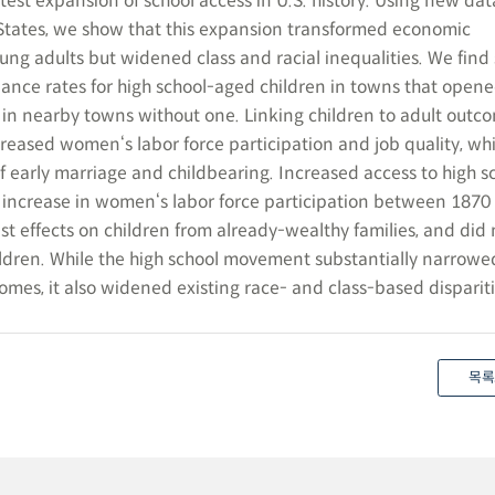
st expansion of school access in U.S. history. Using new dat
 States, we show that this expansion transformed economic
ung adults but widened class and racial inequalities. We find
dance rates for high school-aged children in towns that opene
n in nearby towns without one. Linking children to adult outc
creased women‘s labor force participation and job quality, whi
f early marriage and childbearing. Increased access to high s
he increase in women‘s labor force participation between 1870
st effects on children from already-wealthy families, and did 
ildren. While the high school movement substantially narrow
mes, it also widened existing race- and class-based dispariti
목록