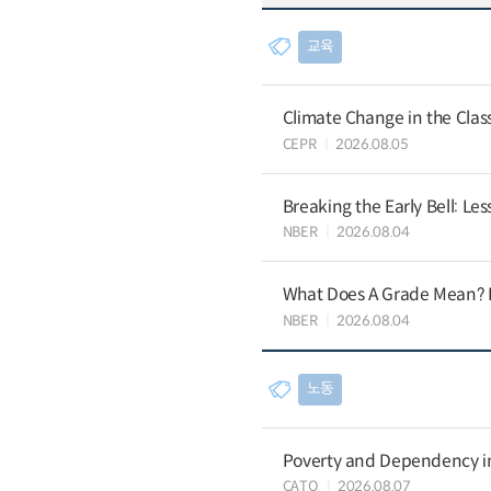
교육
Climate Change in the Cla
CEPR
2026.08.05
Breaking the Early Bell: Le
NBER
2026.08.04
What Does A Grade Mean? I
NBER
2026.08.04
노동
Poverty and Dependency in
CATO
2026.08.07