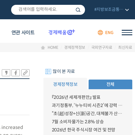
#지방보조금통합관리망
연관 사이트
ENG
HOME
경제정책정보
국외연구자료
최신자료
많이 본 자료
경제정책정보
전체
『2026년 세제개편안』 발표
과기정통부, ‘누누티비 시즌2’에 강력 대응 의지 밝혀
“초(超)성장+신(新)공간, 대체불가 산업강국”
7월 소비자물가는 2.8% 상승
s increased
2026년 한국 주식시장 여건 및 전망