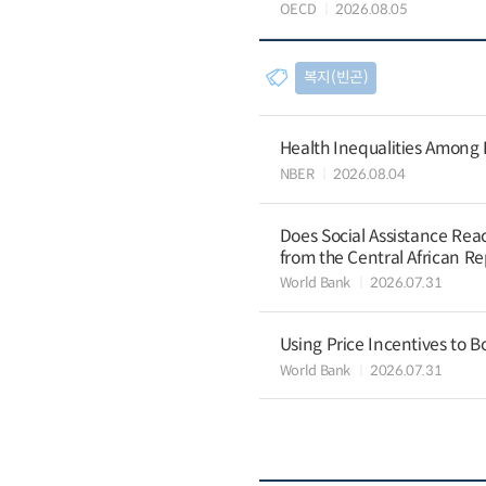
OECD
2026.08.05
복지(빈곤)
Health Inequalities Among
NBER
2026.08.04
Does Social Assistance Rea
from the Central African Re
World Bank
2026.07.31
Using Price Incentives to B
World Bank
2026.07.31