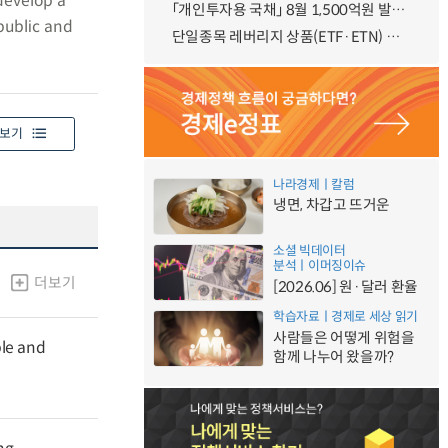
develop a
「개인투자용 국채」 8월 1,500억원 발행 예정
public and
단일종목 레버리지 상품(ETF·ETN) 기본예탁금 강화 조기시행 방안 안내
보기
나라경제ㅣ칼럼
냉면, 차갑고 뜨거운
소셜 빅데이터
분석ㅣ이머징이슈
더보기
[2026.06] 원·달러 환율
학습자료ㅣ경제로 세상 읽기
사람들은 어떻게 위험을
ble and
함께 나누어 왔을까?