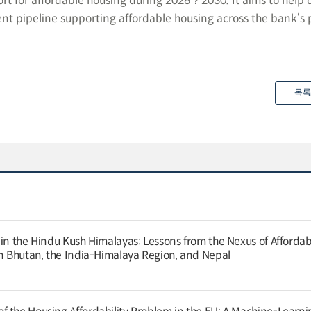
ort for affordable housing during 2026？2030. It aims to help 
nt pipeline supporting affordable housing across the bank‘s 
목록
 in the Hindu Kush Himalayas: Lessons from the Nexus of Afforda
in Bhutan, the India-Himalaya Region, and Nepal