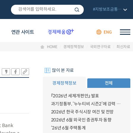
#지방보조금통합관리망
연관 사이트
ENG
HOME
경제정책정보
국외연구자료
최신자료
많이 본 자료
경제정책정보
전체
『2026년 세제개편안』 발표
과기정통부, ‘누누티비 시즌2’에 강력 대응 의지 밝혀
2026년 한국 주식시장 여건 및 전망
2026년 6월 외국인 증권투자 동향
t Bank
‘26년 6월 주택통계