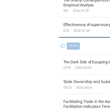
The (Many) Consequences of
Empirical Analysis
IMF
2026.07.29
Effectiveness of supervisory
ECB
2026.07.28
아시아
The Dark Side of Escaping 
CEPR
2026.08.05
State Ownership and Sustain
OECD
2026.08.05
Facilitating Trade in the A
Facilitation Indicators Tre