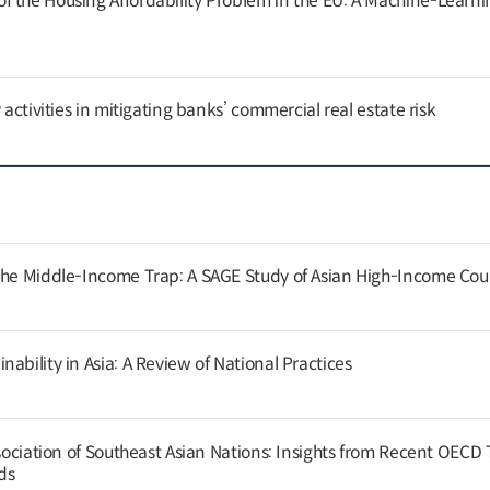
 the Housing Affordability Problem in the EU: A Machine-Learni
 activities in mitigating banks’ commercial real estate risk
the Middle-Income Trap: A SAGE Study of Asian High-Income Cou
ability in Asia: A Review of National Practices
ssociation of Southeast Asian Nations: Insights from Recent OECD
nds