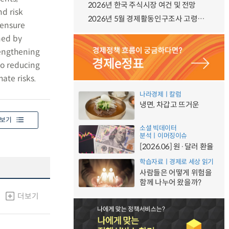
2026년 한국 주식시장 여건 및 전망
nd risk
2026년 5월 경제활동인구조사 고령층 부가조사 결과
 ensure
ned by
rengthening
to reducing
mate risks.
나라경제ㅣ칼럼
냉면, 차갑고 뜨거운
보기
소셜 빅데이터
분석ㅣ이머징이슈
[2026.06] 원·달러 환율
학습자료ㅣ경제로 세상 읽기
사람들은 어떻게 위험을
함께 나누어 왔을까?
더보기