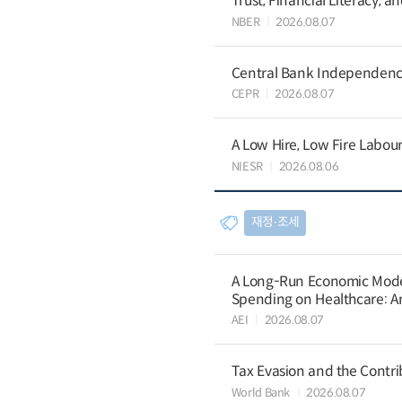
Trust, Financial Literacy, 
NBER
2026.08.07
Central Bank Independence
CEPR
2026.08.07
A Low Hire, Low Fire Labou
NIESR
2026.08.06
재정∙조세
A Long-Run Economic Model 
Spending on Healthcare: An
AEI
2026.08.07
Tax Evasion and the Contrib
World Bank
2026.08.07