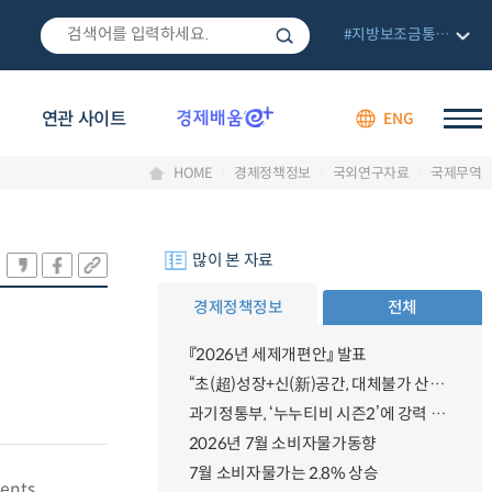
#지방보조금통합관리망
연관 사이트
ENG
HOME
경제정책정보
국외연구자료
국제무역
많이 본 자료
경제정책정보
전체
『2026년 세제개편안』 발표
“초(超)성장+신(新)공간, 대체불가 산업강국”
과기정통부, ‘누누티비 시즌2’에 강력 대응 의지 밝혀
2026년 7월 소비자물가동향
7월 소비자물가는 2.8% 상승
ents,