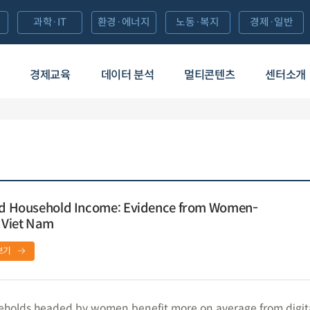
과학·IT
환경·에너지
노동·복지
경제·일반
경제교육
데이터 분석
멀티콘텐츠
센터소개
and Household Income: Evidence from Women-
 Viet Nam
보기
seholds headed by women benefit more on average from digit