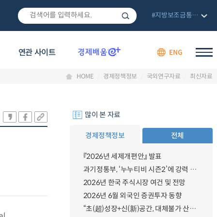
#지방보조금통합관리망
연관 사이트
ENG
HOME
경제정책정보
국외연구자료
최신자료
많이 본 자료
경제정책정보
전체
『2026년 세제개편안』 발표
과기정통부, ‘누누티비 시즌2’에 강력 대응 의지 밝혀
2026년 한국 주식시장 여건 및 전망
2026년 6월 외국인 증권투자 동향
“초(超)성장+신(新)공간, 대체불가 산업강국”
al