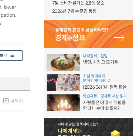
7월 소비자물가는 2.8% 상승
, lower-
2026년 7월 수출입 동향
ipation,
s
보기
나라경제ㅣ칼럼
냉면, 차갑고 뜨거운
소셜 빅데이터
분석ㅣ이머징이슈
[2026.06] 원·달러 환율
학습자료ㅣ경제로 세상 읽기
더보기
사람들은 어떻게 위험을
함께 나누어 왔을까?