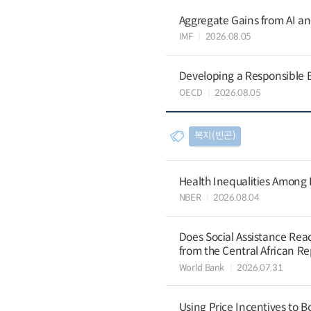
Aggregate Gains from AI an
IMF
2026.08.05
Developing a Responsible B
OECD
2026.08.05
복지(빈곤)
Health Inequalities Among
NBER
2026.08.04
Does Social Assistance Rea
from the Central African Re
World Bank
2026.07.31
Using Price Incentives to B