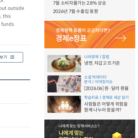
or.
7월 소비자물가는 2.8% 상승
but outside
2026년 7월 수출입 동향
 this
m funds
나라경제ㅣ칼럼
보기
냉면, 차갑고 뜨거운
소셜 빅데이터
분석ㅣ이머징이슈
[2026.06] 원·달러 환율
학습자료ㅣ경제로 세상 읽기
사람들은 어떻게 위험을
함께 나누어 왔을까?