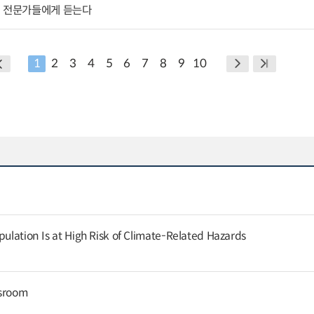
외 전문가들에게 듣는다
1
2
3
4
5
6
7
8
9
10
pulation Is at High Risk of Climate-Related Hazards
ssroom