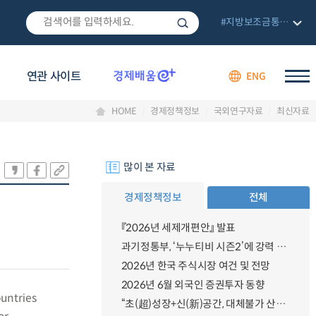
#지방보조금통합관리망
연관 사이트
ENG
HOME
경제정책정보
국외연구자료
최신자료
많이 본 자료
경제정책정보
전체
『2026년 세제개편안』 발표
과기정통부, ‘누누티비 시즌2’에 강력 대응 의지 밝혀
2026년 한국 주식시장 여건 및 전망
2026년 6월 외국인 증권투자 동향
untries
“초(超)성장+신(新)공간, 대체불가 산업강국”