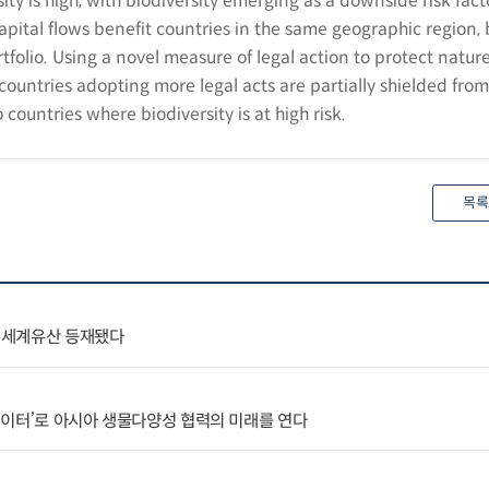
ity is high, with biodiversity emerging as a downside risk fact
pital flows benefit countries in the same geographic region, 
tfolio. Using a novel measure of legal action to protect nature,
ountries adopting more legal acts are partially shielded fro
countries where biodiversity is at high risk.
목록
코 세계유산 등재됐다
데이터’로 아시아 생물다양성 협력의 미래를 연다