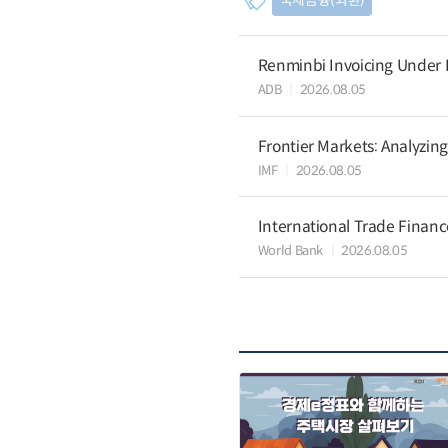
국제금융(외환)
Renminbi Invoicing Under Do
ADB
2026.08.05
Frontier Markets: Analyzin
IMF
2026.08.05
International Trade Finan
World Bank
2026.08.05