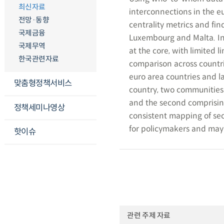
최신자료
interconnections in the eu
전망·동향
centrality metrics and fin
국제금융
Luxembourg and Malta. In 
국제무역
at the core, with limited 
한국관련자료
comparison across countr
euro area countries and l
맞춤형정책서비스
country, two communities 
and the second comprising
정책세미나영상
consistent mapping of sec
for policymakers and may a
핫이슈
관련 주제 자료