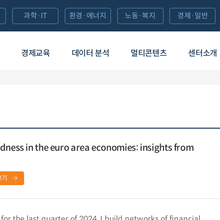
과학·IT
환경·에너지
노동·복지
경제·일반
경제교육
데이터 분석
멀티콘텐츠
센터소개
dness in the euro area economies: insights from
보기
 the last quarter of 2024, I build networks of financial