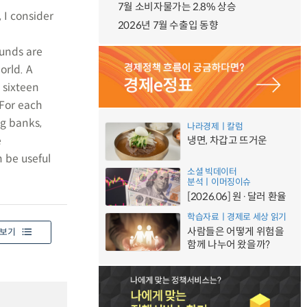
7월 소비자물가는 2.8% 상승
 I consider
2026년 7월 수출입 동향
funds are
orld. A
 sixteen
 For each
ng banks,
나라경제ㅣ칼럼
e
냉면, 차갑고 뜨거운
 be useful
소셜 빅데이터
분석ㅣ이머징이슈
[2026.06] 원·달러 환율
학습자료ㅣ경제로 세상 읽기
사람들은 어떻게 위험을
보기
함께 나누어 왔을까?