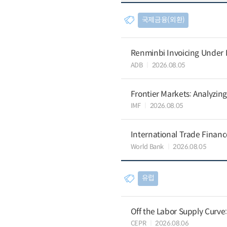
국제금융(외환)
Renminbi Invoicing Under Do
ADB
2026.08.05
Frontier Markets: Analyzin
IMF
2026.08.05
International Trade Finan
World Bank
2026.08.05
유럽
Off the Labor Supply Curve
CEPR
2026.08.06