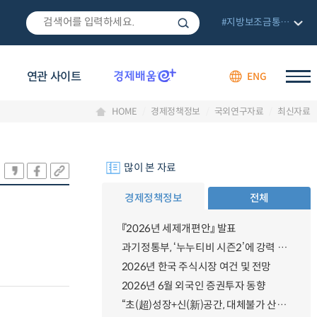
#지방보조금통합관리망
연관 사이트
ENG
HOME
경제정책정보
국외연구자료
최신자료
많이 본 자료
경제정책정보
전체
『2026년 세제개편안』 발표
과기정통부, ‘누누티비 시즌2’에 강력 대응 의지 밝혀
2026년 한국 주식시장 여건 및 전망
2026년 6월 외국인 증권투자 동향
“초(超)성장+신(新)공간, 대체불가 산업강국”