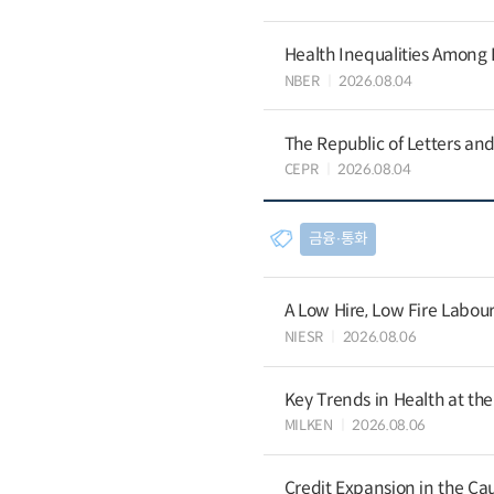
Health Inequalities Among
NBER
2026.08.04
The Republic of Letters and
CEPR
2026.08.04
금융∙통화
A Low Hire, Low Fire Labou
NIESR
2026.08.06
Key Trends in Health at th
MILKEN
2026.08.06
Credit Expansion in the Ca