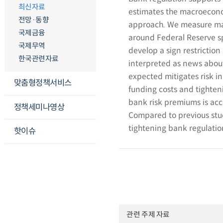
최신자료
estimates the macroeconom
전망·동향
approach. We measure mar
국제금융
around Federal Reserve sp
국제무역
develop a sign restriction
한국관련자료
interpreted as news about
expected mitigates risk i
맞춤형정책서비스
funding costs and tighten
bank risk premiums is ac
정책세미나영상
Compared to previous stud
tightening bank regulation,
핫이슈
관련 주제 자료