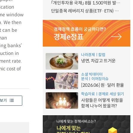
「개인투자용 국채」 8월 1,500억원 발행 예정
ication
단일종목 레버리지 상품(ETF·ETN) 기본예탁금 강화 조기시행 방안 안내
time window
n. We then
at can be
than
sing banks‘
uction in
나라경제ㅣ칼럼
ment rate.
냉면, 차갑고 뜨거운
ic cost of
소셜 빅데이터
분석ㅣ이머징이슈
[2026.06] 원·달러 환율
학습자료ㅣ경제로 세상 읽기
사람들은 어떻게 위험을
보기
함께 나누어 왔을까?