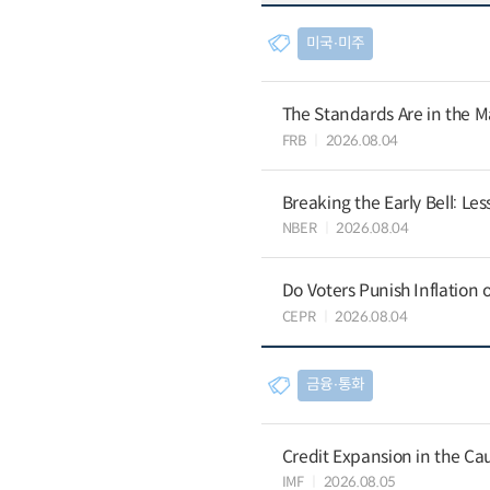
미국∙미주
The Standards Are in the M
FRB
2026.08.04
Breaking the Early Bell: Le
NBER
2026.08.04
Do Voters Punish Inflation 
CEPR
2026.08.04
금융∙통화
Credit Expansion in the Ca
IMF
2026.08.05