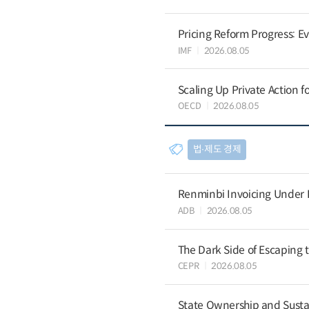
Pricing Reform Progress: 
IMF
2026.08.05
Scaling Up Private Action 
OECD
2026.08.05
법∙제도 경제
Renminbi Invoicing Under Do
ADB
2026.08.05
The Dark Side of Escaping 
CEPR
2026.08.05
State Ownership and Sustain