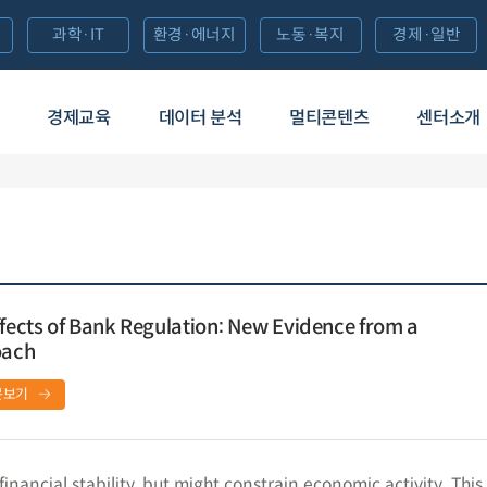
과학·IT
환경·에너지
노동·복지
경제·일반
경제교육
데이터 분석
멀티콘텐츠
센터소개
ects of Bank Regulation: New Evidence from a
oach
문보기
inancial stability, but might constrain economic activity. Thi