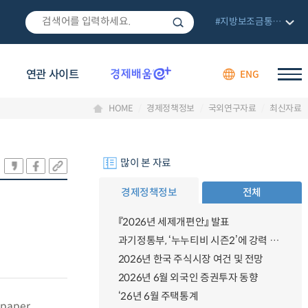
#지방보조금통합관리망
연관 사이트
ENG
HOME
경제정책정보
국외연구자료
최신자료
많이 본 자료
경제정책정보
전체
『2026년 세제개편안』 발표
과기정통부, ‘누누티비 시즌2’에 강력 대응 의지 밝혀
2026년 한국 주식시장 여건 및 전망
2026년 6월 외국인 증권투자 동향
‘26년 6월 주택통계
s paper