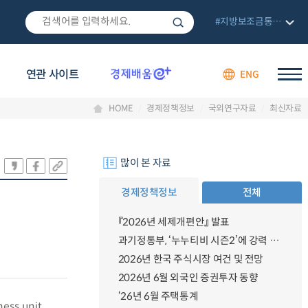
#지방보조금통합관리망
연관 사이트
ENG
HOME
경제정책정보
국외연구자료
최신자료
많이 본 자료
경제정책정보
전체
『2026년 세제개편안』 발표
과기정통부, ‘누누티비 시즌2’에 강력 대응 의지 밝혀
2026년 한국 주식시장 여건 및 전망
2026년 6월 외국인 증권투자 동향
‘26년 6월 주택통계
ness unit