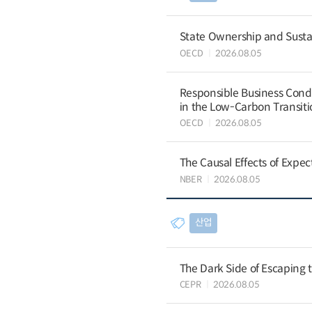
State Ownership and Sustain
OECD
2026.08.05
Responsible Business Condu
in the Low-Carbon Transiti
OECD
2026.08.05
The Causal Effects of Expe
NBER
2026.08.05
산업
The Dark Side of Escaping 
CEPR
2026.08.05