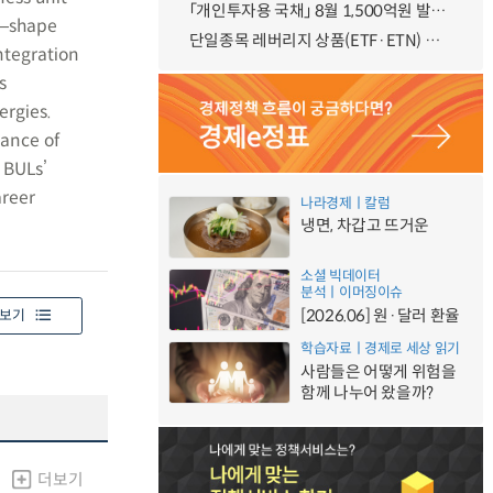
「개인투자용 국채」 8월 1,500억원 발행 예정
s―shape
단일종목 레버리지 상품(ETF·ETN) 기본예탁금 강화 조기시행 방안 안내
ntegration
s
ergies.
tance of
 BULs’
areer
나라경제ㅣ칼럼
냉면, 차갑고 뜨거운
소셜 빅데이터
분석ㅣ이머징이슈
[2026.06] 원·달러 환율
보기
학습자료ㅣ경제로 세상 읽기
사람들은 어떻게 위험을
함께 나누어 왔을까?
더보기