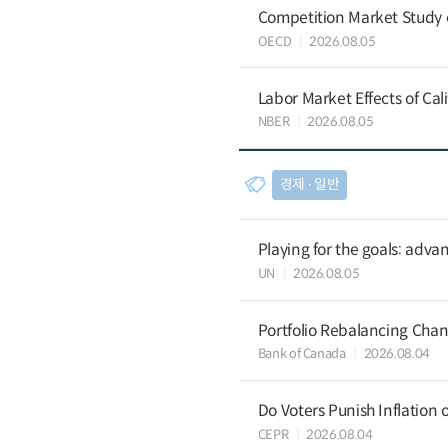
Competition Market Study o
OECD
2026.08.05
Labor Market Effects of Ca
NBER
2026.08.05
경제 ∙ 일반
Playing for the goals: advan
UN
2026.08.05
Portfolio Rebalancing Chan
Bank of Canada
2026.08.04
Do Voters Punish Inflation 
CEPR
2026.08.04