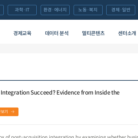
과학·IT
환경·에너지
노동·복지
경제·일반
경제교육
데이터 분석
멀티콘텐츠
센터소개
Integration Succeed? Evidence from Inside the
문보기
x of post-acquisition integration by examining whether busi