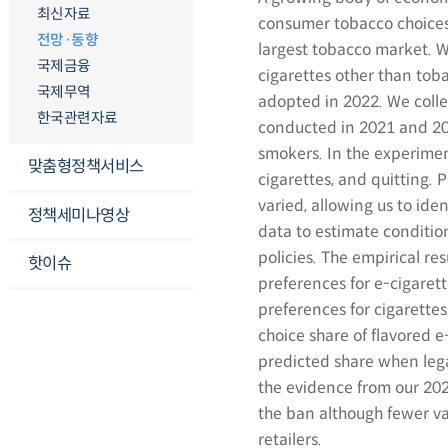
최신자료
consumer tobacco choices,
전망·동향
largest tobacco market. We
국제금융
cigarettes other than tob
국제무역
adopted in 2022. We colle
한국관련자료
conducted in 2021 and 202
smokers. In the experimen
맞춤형정책서비스
cigarettes, and quitting. 
varied, allowing us to iden
정책세미나영상
data to estimate condition
policies. The empirical re
핫이슈
preferences for e-cigaret
preferences for cigarettes
choice share of flavored e
predicted share when legal
the evidence from our 202
the ban although fewer va
retailers.