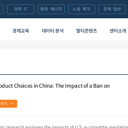
과학·IT
환경·에너지
노동·복지
경제·일반
경제교육
데이터 분석
멀티콘텐츠
센터소개
uct Choices in China: The Impact of a Ban on
문보기
c research explores the impacts of U.S. e-cigarette regulatio