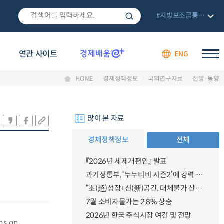
#지방보조금통합관리망
연관 사이트
ENG
HOME
경제정책정보
국외연구자료
전망·동향
많이 본 자료
경제정책정보
전체
『2026년 세제개편안』 발표
과기정통부, ‘누누티비 시즌2’에 강력 대응 의지 밝혀
“초(超)성장+신(新)공간, 대체불가 산업강국”
7월 소비자물가는 2.8% 상승
2026년 한국 주식시장 여건 및 전망
ns on