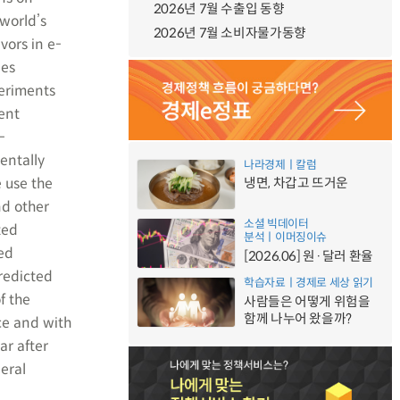
2026년 7월 수출입 동향
 world’s
2026년 7월 소비자물가동향
vors in e-
ies
periments
ent
-
entally
나라경제ㅣ칼럼
e use the
냉면, 차갑고 뜨거운
nd other
소셜 빅데이터
ted
분석ㅣ이머징이슈
ed
[2026.06] 원·달러 환율
predicted
학습자료ㅣ경제로 세상 읽기
f the
사람들은 어떻게 위험을
함께 나누어 왔을까?
ce and with
ar after
eral