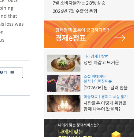
ck- outs.
7월 소비자물가는 2.8% 상승
bining
2026년 7월 수출입 동향
ind that
is loss was
on.
us
나라경제ㅣ칼럼
냉면, 차갑고 뜨거운
보기
소셜 빅데이터
분석ㅣ이머징이슈
[2026.06] 원·달러 환율
학습자료ㅣ경제로 세상 읽기
사람들은 어떻게 위험을
함께 나누어 왔을까?