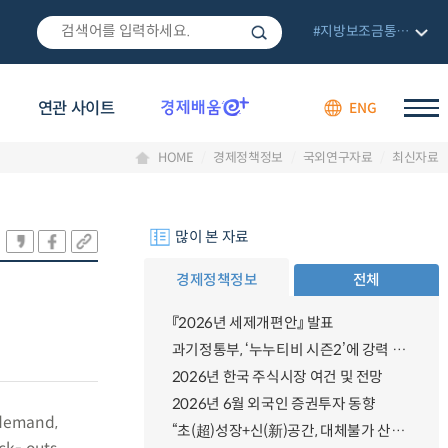
#지방보조금통합관리망
연관 사이트
ENG
HOME
경제정책정보
국외연구자료
최신자료
많이 본 자료
경제정책정보
전체
『2026년 세제개편안』 발표
과기정통부, ‘누누티비 시즌2’에 강력 대응 의지 밝혀
2026년 한국 주식시장 여건 및 전망
2026년 6월 외국인 증권투자 동향
y demand,
“초(超)성장+신(新)공간, 대체불가 산업강국”