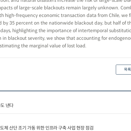
on, and natural disasters increase the risk of large-scale bla
pacts of large-scale blackouts remain largely unknown. Com
ith high-frequency economic transaction data from Chile, we f
 by 35 percent on the nationwide blackout day, but half of th
ays, highlighting the importance of intertemporal substituti
ion in blackout severity, we show that accounting for endogeno
stimating the marginal value of lost load.
목록
속도 낸다
도체 산단 조기 가동 위한 인프라 구축 사업 현장 점검