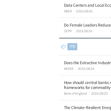
Data Centers and Local Eco
NBER
2026.08.06
Do Female Leaders Reduce 
CEPR
2026.08.06
자원
Does the Extractive Industr
WIDER
2026.08.04
How should central banks 
frameworks for commodit
Bank of England
2026.08.03
The Climate-Resilient Energ