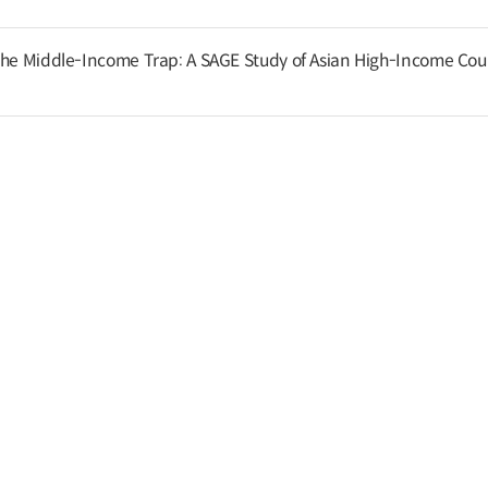
the Middle-Income Trap: A SAGE Study of Asian High-Income Cou
ability in Asia: A Review of National Practices
ssociation of Southeast Asian Nations: Insights from Recent OECD
nds
nd Growth