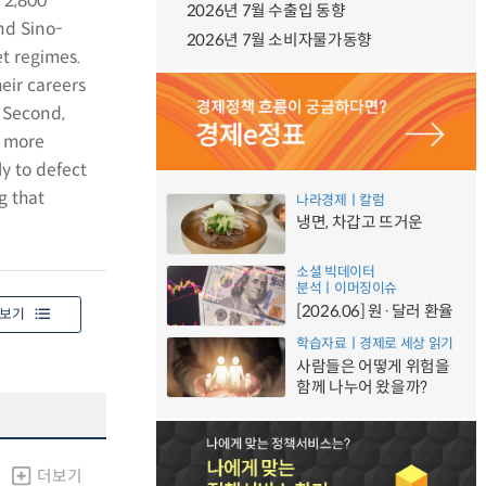
 2,800
2026년 7월 수출입 동향
nd Sino-
2026년 7월 소비자물가동향
t regimes.
eir careers
. Second,
e more
ly to defect
g that
나라경제ㅣ칼럼
냉면, 차갑고 뜨거운
소셜 빅데이터
분석ㅣ이머징이슈
[2026.06] 원·달러 환율
보기
학습자료ㅣ경제로 세상 읽기
사람들은 어떻게 위험을
함께 나누어 왔을까?
더보기