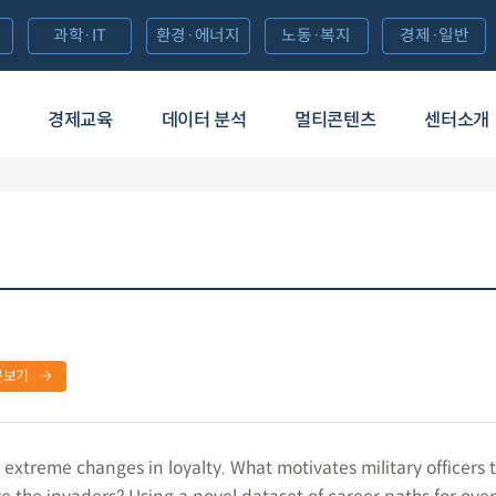
과학·IT
환경·에너지
노동·복지
경제·일반
경제교육
데이터 분석
멀티콘텐츠
센터소개
문보기
extreme changes in loyalty. What motivates military officers 