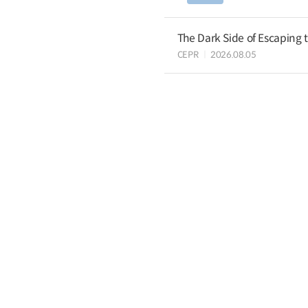
The Dark Side of Escaping 
CEPR
2026.08.05
State Ownership and Sustain
OECD
2026.08.05
Facilitating Trade in the A
Facilitation Indicators Tre
OECD
2026.08.05
국제관계
Public-Private Dialogue a
World Bank
2026.08.07