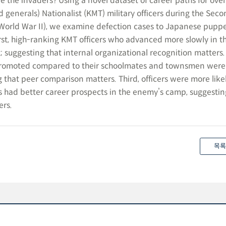
e the invaders? Using a novel dataset of career paths for over
 generals) Nationalist (KMT) military officers during the Seco
World War II), we examine defection cases to Japanese puppe
rst, high-ranking KMT officers who advanced more slowly in th
; suggesting that internal organizational recognition matters
promoted compared to their schoolmates and townsmen wer
ng that peer comparison matters. Third, officers were more like
 had better career prospects in the enemy’s camp, suggestin
ers.
목록