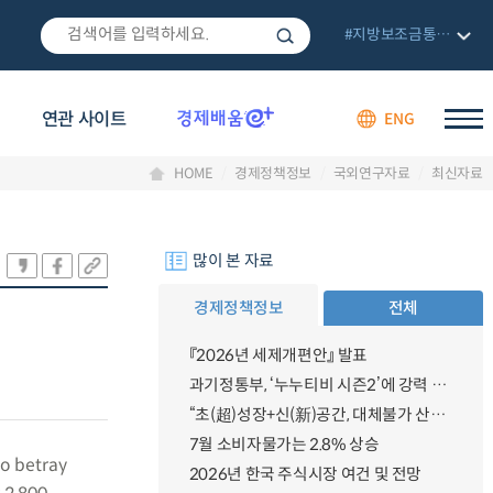
#지방보조금통합관리망
연관 사이트
ENG
HOME
경제정책정보
국외연구자료
최신자료
많이 본 자료
경제정책정보
전체
『2026년 세제개편안』 발표
과기정통부, ‘누누티비 시즌2’에 강력 대응 의지 밝혀
“초(超)성장+신(新)공간, 대체불가 산업강국”
7월 소비자물가는 2.8% 상승
to betray
2026년 한국 주식시장 여건 및 전망