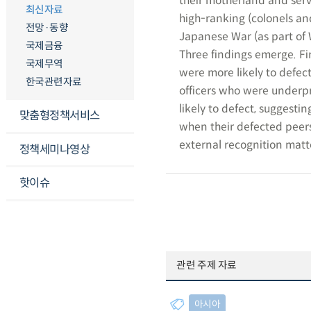
their motherland and serv
최신자료
high-ranking (colonels and
전망·동향
Japanese War (as part of 
국제금융
Three findings emerge. Fi
국제무역
were more likely to defect
한국관련자료
officers who were under
likely to defect, suggesti
맞춤형정책서비스
when their defected peers
external recognition matt
정책세미나영상
핫이슈
관련 주제 자료
아시아