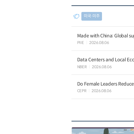
미국∙미주
Made with China: Global su
PIIE
2026.08.06
Data Centers and Local Eco
NBER
2026.08.06
Do Female Leaders Reduce 
CEPR
2026.08.06