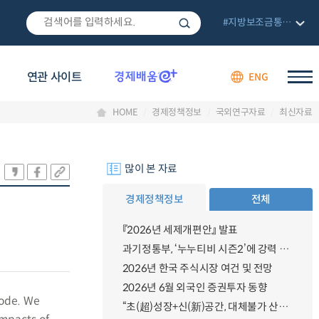
#지방보조금통합관리망
연관 사이트
ENG
HOME
경제정책정보
국외연구자료
최신자료
많이 본 자료
경제정책정보
전체
『2026년 세제개편안』 발표
과기정통부, ‘누누티비 시즌2’에 강력 대응 의지 밝혀
2026년 한국 주식시장 여건 및 전망
2026년 6월 외국인 증권투자 동향
mode. We
“초(超)성장+신(新)공간, 대체불가 산업강국”