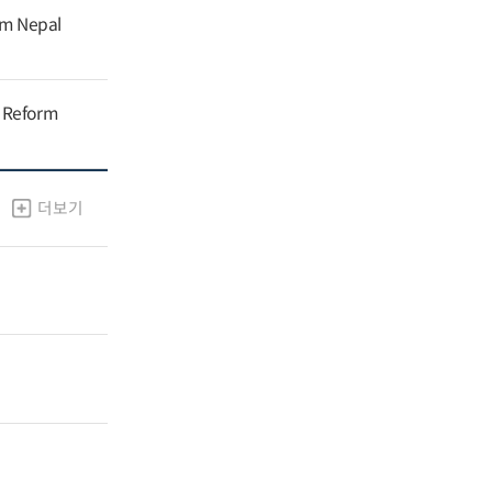
om Nepal
g Reform
더보기