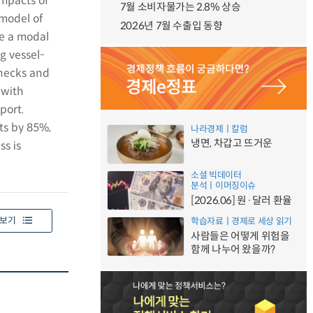
mpacts of
7월 소비자물가는 2.8% 상승
 model of
2026년 7월 수출입 동향
te a modal
ng vessel-
enecks and
 with
port.
ts by 85%,
나라경제ㅣ칼럼
냉면, 차갑고 뜨거운
ss is
소셜 빅데이터
분석ㅣ이머징이슈
[2026.06] 원·달러 환율
보기
학습자료ㅣ경제로 세상 읽기
사람들은 어떻게 위험을
함께 나누어 왔을까?