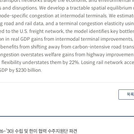
transport networks shape the economic and environmental i
s and disruptions. We develop a tractable spatial equilibrium
mode-specific congestion at intermodal terminals. We estima
ng road and rail data, and a terminal congestion elasticity usi
ed to the U.S. freight network, the model identifies key bottl
lion in real GDP gains from intermodal terminal improvements,
benefits from shifting away from carbon-intensive road trans
ongestion overstates welfare gains from highway improvemen
flexibility understates them by 22%. Losing rail network acce
GDP by $230 billion.
목록
~’30) 수립 및 한미 협력 수주지원단 파견