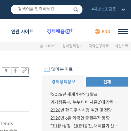
#지방보조금통합관리망
연관 사이트
ENG
HOME
경제정책정보
국외연구자료
최신자료
많이 본 자료
경제정책정보
전체
『2026년 세제개편안』 발표
과기정통부, ‘누누티비 시즌2’에 강력 대응 의지 밝혀
2026년 한국 주식시장 여건 및 전망
2026년 6월 외국인 증권투자 동향
 lends
“초(超)성장+신(新)공간, 대체불가 산업강국”