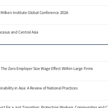
e Milken Institute Global Conference 2026
ucasus and Central Asia
: The Zero Employer Size Wage Effect Within Large Firms
ability in Asia: A Review of National Practices
ct for a Just Transition: Protecting Workers, Communities and