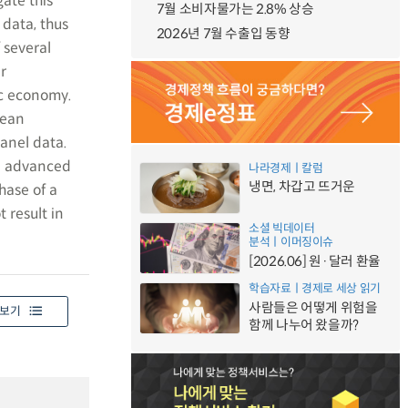
ate this
7월 소비자물가는 2.8% 상승
 data, thus
2026년 7월 수출입 동향
 several
r
ic economy.
pean
anel data.
gn advanced
나라경제ㅣ칼럼
냉면, 차갑고 뜨거운
hase of a
 result in
소셜 빅데이터
분석ㅣ이머징이슈
[2026.06] 원·달러 환율
학습자료ㅣ경제로 세상 읽기
사람들은 어떻게 위험을
보기
함께 나누어 왔을까?