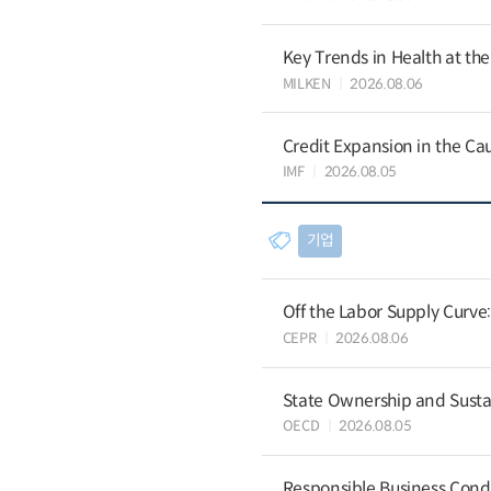
Key Trends in Health at th
MILKEN
2026.08.06
Credit Expansion in the Ca
IMF
2026.08.05
기업
Off the Labor Supply Curve
CEPR
2026.08.06
State Ownership and Sustain
OECD
2026.08.05
Responsible Business Condu