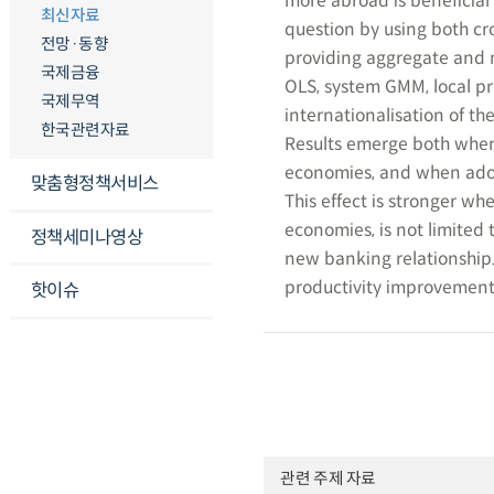
more abroad is beneficial 
최신자료
question by using both cr
전망·동향
providing aggregate and m
국제금융
OLS, system GMM, local pro
국제무역
internationalisation of t
한국관련자료
Results emerge both when
economies, and when adop
맞춤형정책서비스
This effect is stronger w
economies, is not limited 
정책세미나영상
new banking relationship. 
productivity improvement
핫이슈
관련 주제 자료