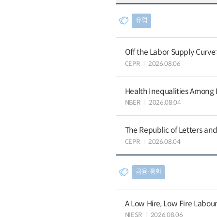
유럽
Off the Labor Supply Curve
CEPR
2026.08.06
Health Inequalities Among
NBER
2026.08.04
The Republic of Letters and
CEPR
2026.08.04
금융∙통화
A Low Hire, Low Fire Labou
NIESR
2026.08.06