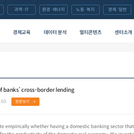
과학·IT
환경·에너지
노동·복지
경제·일반
경제교육
데이터 분석
멀티콘텐츠
센터소개
of banks’ cross-border lending
.10
원문보기
ate empirically whether having a domestic banking sector that