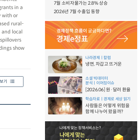
7월 소비자물가는 2.8% 상승
grants in a
2026년 7월 수출입 동향
 with or
ased rural-
 and local
spillovers
ndings show
나라경제ㅣ칼럼
냉면, 차갑고 뜨거운
소셜 빅데이터
보기
분석ㅣ이머징이슈
[2026.06] 원·달러 환율
학습자료ㅣ경제로 세상 읽기
사람들은 어떻게 위험을
함께 나누어 왔을까?