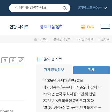
#지방보조금통합관리망
연관 사이트
ENG
HOME
경제정책정보
국외연구자료
최신자료
많이 본 자료
경제정책정보
전체
『2026년 세제개편안』 발표
과기정통부, ‘누누티비 시즌2’에 강력 대응 의지 밝혀
2026년 한국 주식시장 여건 및 전망
2026년 6월 외국인 증권투자 동향
“초(超)성장+신(新)공간, 대체불가 산업강국”
umbents.