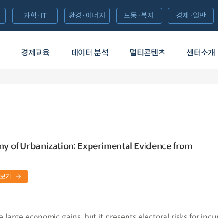
과학·IT
환경·에너지
노동·복지
경제·일반
경제교육
데이터 분석
멀티콘텐츠
센터소개
my of Urbanization: Experimental Evidence from
보기
large economic gains, but it presents electoral risks for inc