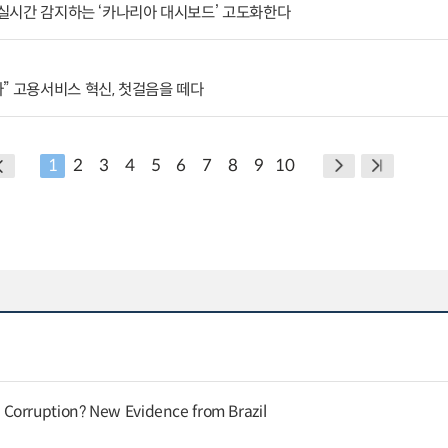
격 실시간 감지하는 ‘카나리아 대시보드’ 고도화한다
” 고용서비스 혁신, 첫걸음을 떼다
1
2
3
4
5
6
7
8
9
10
Corruption? New Evidence from Brazil