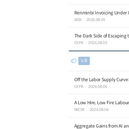
Renminbi Invoicing Under Do
ADB
2026.08.05
The Dark Side of Escaping 
CEPR
2026.08.05
노동
Off the Labor Supply Curve
CEPR
2026.08.06
A Low Hire, Low Fire Labou
NIESR
2026.08.06
Aggregate Gains from AI an