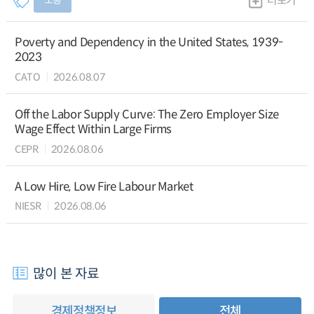
노동
더보기
Poverty and Dependency in the United States, 1939-
2023
CATO
2026.08.07
Off the Labor Supply Curve: The Zero Employer Size
Wage Effect Within Large Firms
CEPR
2026.08.06
A Low Hire, Low Fire Labour Market
NIESR
2026.08.06
많이 본 자료
경제정책정보
전체