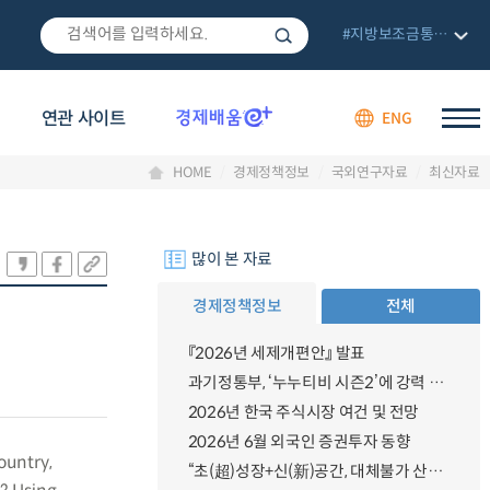
#지방보조금통합관리망
연관 사이트
ENG
HOME
경제정책정보
국외연구자료
최신자료
많이 본 자료
경제정책정보
전체
『2026년 세제개편안』 발표
과기정통부, ‘누누티비 시즌2’에 강력 대응 의지 밝혀
2026년 한국 주식시장 여건 및 전망
2026년 6월 외국인 증권투자 동향
ountry,
“초(超)성장+신(新)공간, 대체불가 산업강국”