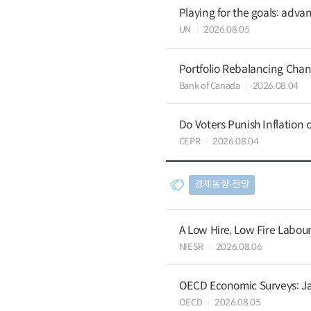
Playing for the goals: advan
UN
2026.08.05
Portfolio Rebalancing Chan
Bank of Canada
2026.08.04
Do Voters Punish Inflation 
CEPR
2026.08.04
경제동향∙전망
A Low Hire, Low Fire Labou
NIESR
2026.08.06
OECD Economic Surveys: J
OECD
2026.08.05