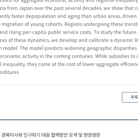
ations for aggregate economic activity and regional inequalit
ata from Japan over the past several decades, we show that r
antly faster depopulation and aging than urban areas, driven
ut-migration of young cohorts. Regions undergoing these trend
and rising per-capita public service costs. To study the future
s of these dynamics, we develop and calibrate a dynamic li
um model. The model predicts widening geographic disparities 
conomic activity in the coming centuries. While subsidies to 
 inequality, they come at the cost of lower aggregate efficie
nditures.
목록
우 경북지사와 인구위기 대응 협력방안 모색 및 현장방문