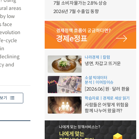
y? Using
7월 소비자물가는 2.8% 상승
ural areas
2026년 7월 수출입 동향
 by low
s face
 evolution
fe-cycle
in
declining
나라경제ㅣ칼럼
냉면, 차갑고 뜨거운
ncy and
소셜 빅데이터
분석ㅣ이머징이슈
[2026.06] 원·달러 환율
보기
학습자료ㅣ경제로 세상 읽기
사람들은 어떻게 위험을
함께 나누어 왔을까?