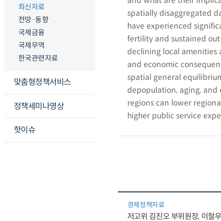
and what are their implic
최신자료
spatially disaggregated d
전망·동향
have experienced signific
국제금융
fertility and sustained o
국제무역
declining local amenities 
한국관련자료
and economic consequence
spatial general equilibri
맞춤형정책서비스
depopulation, aging, and e
regions can lower regional
정책세미나영상
higher public service expe
핫이슈
경제정책자료
저고위 김진오 부위원장, 이철