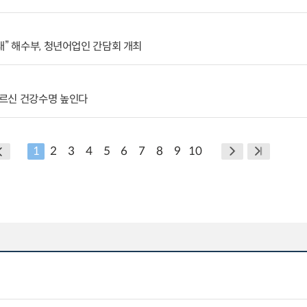
래” 해수부, 청년어업인 간담회 개최
르신 건강수명 높인다
1
2
3
4
5
6
7
8
9
10