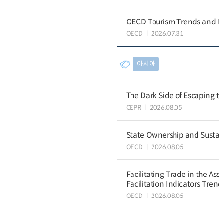
OECD Tourism Trends and P
OECD
2026.07.31
아시아
The Dark Side of Escaping 
CEPR
2026.08.05
State Ownership and Sustain
OECD
2026.08.05
Facilitating Trade in the A
Facilitation Indicators Tre
OECD
2026.08.05