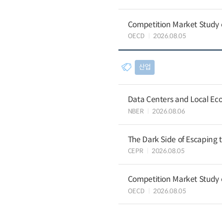
Competition Market Study o
OECD
2026.08.05
산업
Data Centers and Local Eco
NBER
2026.08.06
The Dark Side of Escaping 
CEPR
2026.08.05
Competition Market Study o
OECD
2026.08.05