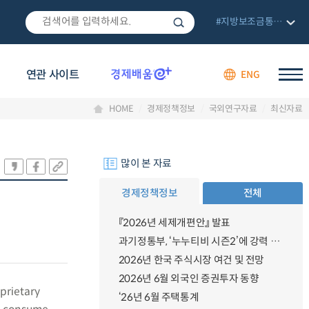
#지방보조금통합관리망
연관 사이트
ENG
HOME
경제정책정보
국외연구자료
최신자료
많이 본 자료
경제정책정보
전체
『2026년 세제개편안』 발표
과기정통부, ‘누누티비 시즌2’에 강력 대응 의지 밝혀
2026년 한국 주식시장 여건 및 전망
2026년 6월 외국인 증권투자 동향
prietary
‘26년 6월 주택통계