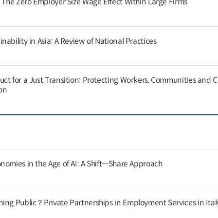
: The Zero Employer Size Wage Effect Within Large Firms
ability in Asia: A Review of National Practices
ct for a Just Transition: Protecting Workers, Communities and
on
nomies in the Age of AI: A Shift--Share Approach
ing Public？Private Partnerships in Employment Services in Ital