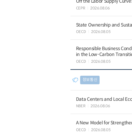
Off the Labor Supply Curve
CEPR
2026.08.06
State Ownership and Sustain
OECD
2026.08.05
Responsible Business Condu
in the Low-Carbon Transiti
OECD
2026.08.05
정보통신
Data Centers and Local Eco
NBER
2026.08.06
A New Model for Strengthen
OECD
2026.08.05