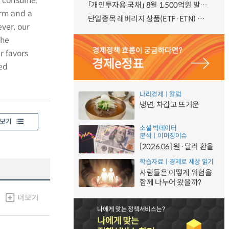
d consume.
「개인투자용 국채」 8월 1,500억원 발행 예정
orm and a
단일종목 레버리지 상품(ETF·ETN) 기본예탁금 강화 조기시행 방안 안내
ver, our
the
r favors
sed
나라경제ㅣ칼럼
냉면, 차갑고 뜨거운
보기
소셜 빅데이터
분석ㅣ이머징이슈
[2026.06] 원·달러 환율
학습자료ㅣ경제로 세상 읽기
사람들은 어떻게 위험을
함께 나누어 왔을까?
더보기