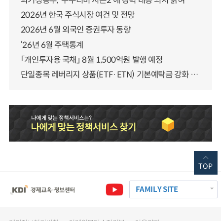
과기정통부, ‘누누티비 시즌2’에 강력 대응 의지 밝혀
2026년 한국 주식시장 여건 및 전망
2026년 6월 외국인 증권투자 동향
‘26년 6월 주택통계
「개인투자용 국채」 8월 1,500억원 발행 예정
단일종목 레버리지 상품(ETF·ETN) 기본예탁금 강화 조기시행 방안 안내
TOP
FAMILY SITE