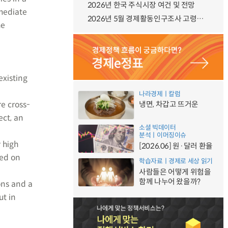
2026년 한국 주식시장 여건 및 전망
rmediate
2026년 5월 경제활동인구조사 고령층 부가조사 결과
he
existing
나라경제ㅣ칼럼
re cross-
냉면, 차갑고 뜨거운
ect, an
소셜 빅데이터
분석ㅣ이머징이슈
 high
[2026.06] 원·달러 환율
ced on
학습자료ㅣ경제로 세상 읽기
사람들은 어떻게 위험을
함께 나누어 왔을까?
ons and a
ut in