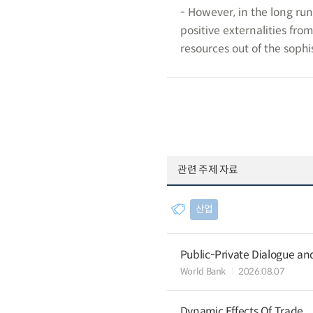
- However, in the long run
positive externalities from
resources out of the sophi
관련 주제 자료
산업
Public-Private Dialogue a
World Bank
2026.08.07
Dynamic Effects Of Trade