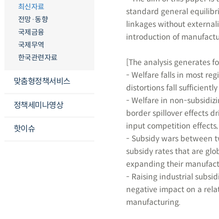
최신자료
standard general equilibr
전망·동향
linkages without externali
국제금융
introduction of manufactu
국제무역
한국관련자료
[The analysis generates fo
- Welfare falls in most re
맞춤형정책서비스
distortions fall sufficientl
- Welfare in non-subsidizi
정책세미나영상
border spillover effects d
input competition effects
핫이슈
- Subsidy wars between tw
subsidy rates that are gl
expanding their manufactu
- Raising industrial subsi
negative impact on a relati
manufacturing.