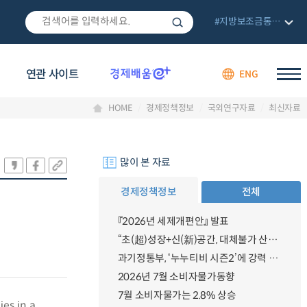
#지방보조금통합관리망
연관 사이트
ENG
HOME
경제정책정보
국외연구자료
최신자료
많이 본 자료
경제정책정보
전체
『2026년 세제개편안』 발표
“초(超)성장+신(新)공간, 대체불가 산업강국”
과기정통부, ‘누누티비 시즌2’에 강력 대응 의지 밝혀
2026년 7월 소비자물가동향
7월 소비자물가는 2.8% 상승
ies in a