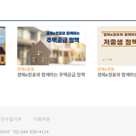
경제e정표
경제e정표
경제e정표와 함께하는 주택공급 정책
경제e정표와 함께하
무단수집거부
이용약관
147 TEL 044-550-4114