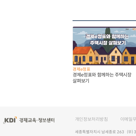
경제e정표
경제e정표와 함께하는 주택시장
살펴보기
개인정보처리방침
이메일
세종특별자치시 남세종로 263 (우) 30