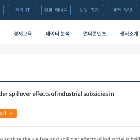
과학·IT
환경·에너지
노동·복지
경제·일반
경제교육
데이터 분석
멀티콘텐츠
센터소개
r spillover effects of industrial subsidies in
보기
to analyse the welfare and spillover effects of industrial subsid