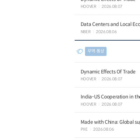
HOOVER
2026.08.07
Data Centers and Local Eco
NBER
2026.08.06
무역∙통상
Dynamic Effects Of Trade
HOOVER
2026.08.07
India-US Cooperation in th
HOOVER
2026.08.07
Made with China: Global su
PIIE
2026.08.06