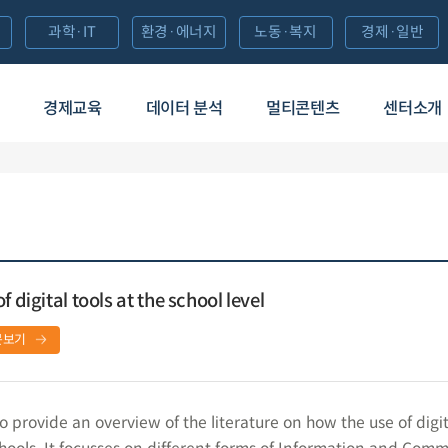
과학·IT
환경·에너지
노동·복지
경제·일반
경제교육
데이터 분석
멀티콘텐츠
센터소개
 digital tools at the school level
문보기
 provide an overview of the literature on how the use of digit