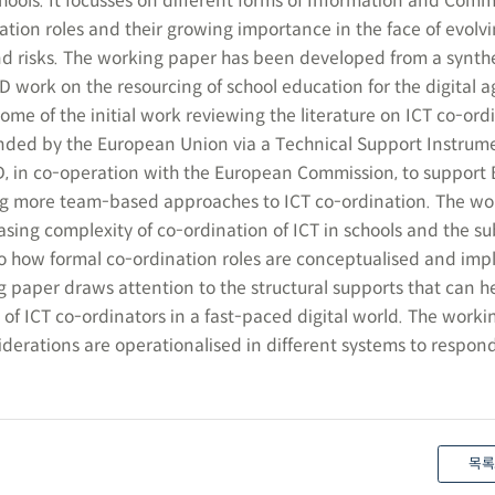
hools. It focusses on different forms of Information and Com
ation roles and their growing importance in the face of evolv
nd risks. The working paper has been developed from a synthe
 work on the resourcing of school education for the digital a
some of the initial work reviewing the literature on ICT co-ord
 funded by the European Union via a Technical Support Instrum
 in co-operation with the European Commission, to support 
ng more team-based approaches to ICT co-ordination. The wo
easing complexity of co-ordination of ICT in schools and the 
to how formal co-ordination roles are conceptualised and im
g paper draws attention to the structural supports that can h
 of ICT co-ordinators in a fast-paced digital world. The work
iderations are operationalised in different systems to respon
목록