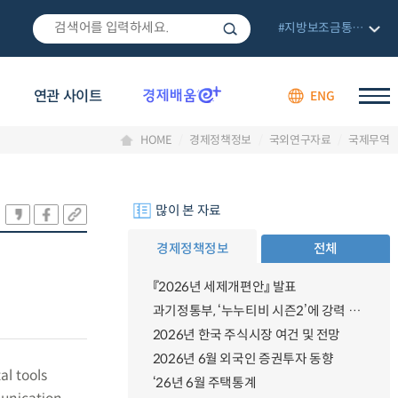
#지방보조금통합관리망
연관 사이트
ENG
HOME
경제정책정보
국외연구자료
국제무역
많이 본 자료
경제정책정보
전체
『2026년 세제개편안』 발표
과기정통부, ‘누누티비 시즌2’에 강력 대응 의지 밝혀
2026년 한국 주식시장 여건 및 전망
2026년 6월 외국인 증권투자 동향
al tools
‘26년 6월 주택통계