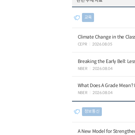
관련 주제 자료
교육
Climate Change in the Cla
CEPR
2026.08.05
Breaking the Early Bell: Le
NBER
2026.08.04
What Does A Grade Mean? I
NBER
2026.08.04
정보통신
A New Model for Strengthen