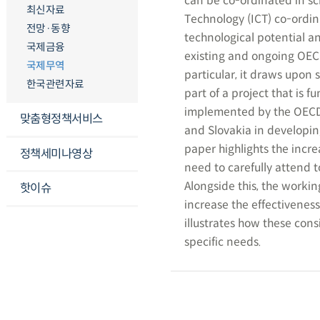
can be co-ordinated in sc
최신자료
Technology (ICT) co-ordin
전망·동향
technological potential a
국제금융
existing and ongoing OECD
국제무역
particular, it draws upon 
한국관련자료
part of a project that is
implemented by the OECD,
맞춤형정책서비스
and Slovakia in developi
paper highlights the incr
정책세미나영상
need to carefully attend 
Alongside this, the workin
핫이슈
increase the effectiveness
illustrates how these cons
specific needs.