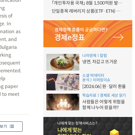
munication
「개인투자용 국채」 8월 1,500억원 발행 예정
ing
단일종목 레버리지 상품(ETF·ETN) 기본예탁금 강화 조기시행 방안 안내
sis of
ge. In
ination as
ent, and
Bulgaria
rking
나라경제ㅣ칼럼
냉면, 차갑고 뜨거운
subsequent
plemented.
소셜 빅데이터
elp
분석ㅣ이머징이슈
ing paper
[2026.06] 원·달러 환율
d to meet
학습자료ㅣ경제로 세상 읽기
사람들은 어떻게 위험을
함께 나누어 왔을까?
보기