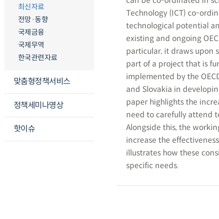
can be co-ordinated in sc
최신자료
Technology (ICT) co-ordin
전망·동향
technological potential a
국제금융
existing and ongoing OECD
국제무역
particular, it draws upon 
한국관련자료
part of a project that is
implemented by the OECD,
맞춤형정책서비스
and Slovakia in developi
paper highlights the incr
정책세미나영상
need to carefully attend 
Alongside this, the workin
핫이슈
increase the effectiveness
illustrates how these cons
specific needs.