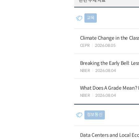
관련 주제 자료
교육
Climate Change in the Cla
CEPR
2026.08.05
Breaking the Early Bell: Le
NBER
2026.08.04
What Does A Grade Mean? I
NBER
2026.08.04
정보통신
Data Centers and Local Eco