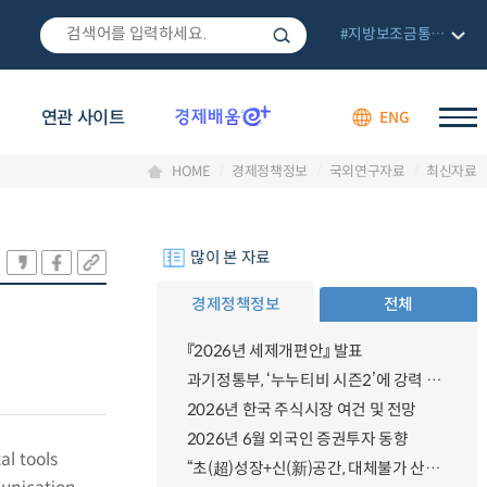
#지방보조금통합관리망
연관 사이트
ENG
HOME
경제정책정보
국외연구자료
최신자료
많이 본 자료
경제정책정보
전체
『2026년 세제개편안』 발표
과기정통부, ‘누누티비 시즌2’에 강력 대응 의지 밝혀
2026년 한국 주식시장 여건 및 전망
2026년 6월 외국인 증권투자 동향
al tools
“초(超)성장+신(新)공간, 대체불가 산업강국”