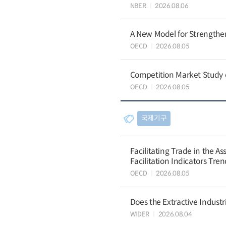
NBER
2026.08.06
A New Model for Strengthen
OECD
2026.08.05
Competition Market Study o
OECD
2026.08.05
국제기구
Facilitating Trade in the A
Facilitation Indicators Tre
OECD
2026.08.05
Does the Extractive Industr
WIDER
2026.08.04