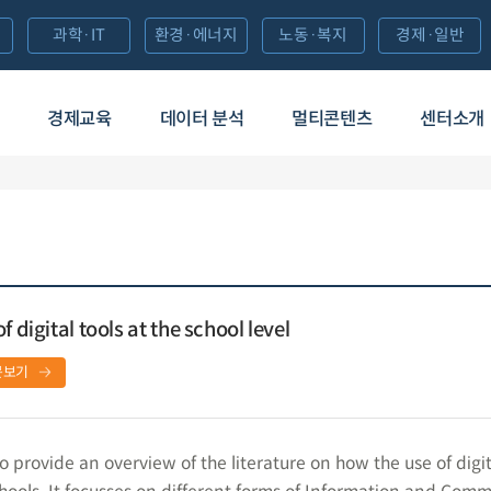
과학·IT
환경·에너지
노동·복지
경제·일반
경제교육
데이터 분석
멀티콘텐츠
센터소개
 digital tools at the school level
문보기
 provide an overview of the literature on how the use of digit