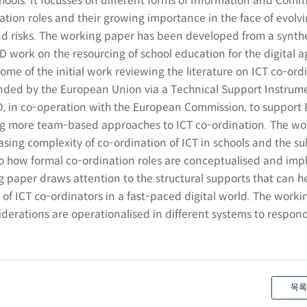
hools. It focusses on different forms of Information and Com
ation roles and their growing importance in the face of evolv
nd risks. The working paper has been developed from a synthe
 work on the resourcing of school education for the digital a
some of the initial work reviewing the literature on ICT co-ord
 funded by the European Union via a Technical Support Instrum
 in co-operation with the European Commission, to support 
ng more team-based approaches to ICT co-ordination. The wo
easing complexity of co-ordination of ICT in schools and the 
to how formal co-ordination roles are conceptualised and im
g paper draws attention to the structural supports that can h
 of ICT co-ordinators in a fast-paced digital world. The work
iderations are operationalised in different systems to respon
목록