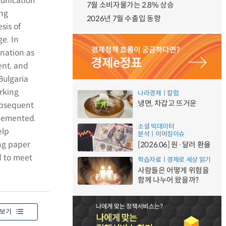
munication
7월 소비자물가는 2.8% 상승
ing
2026년 7월 수출입 동향
sis of
ge. In
ination as
ent, and
Bulgaria
rking
나라경제ㅣ칼럼
냉면, 차갑고 뜨거운
subsequent
plemented.
소셜 빅데이터
elp
분석ㅣ이머징이슈
ing paper
[2026.06] 원·달러 환율
d to meet
학습자료ㅣ경제로 세상 읽기
사람들은 어떻게 위험을
함께 나누어 왔을까?
보기