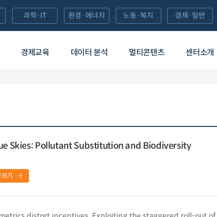
과학·IT
환경·에너지
노동·복지
경제·일반
경제교육
데이터 분석
멀티콘텐츠
센터소개
e Skies: Pollutant Substitution and Biodiversity
문보기
rics distort incentives. Exploiting the staggered roll-out of