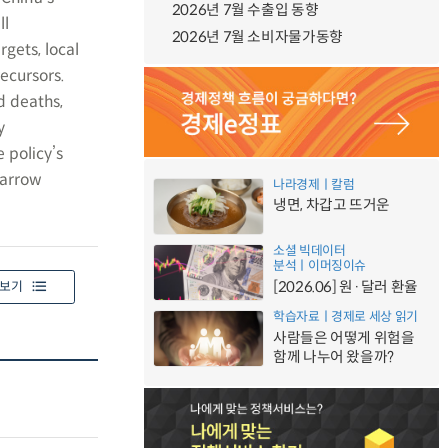
2026년 7월 수출입 동향
ll
2026년 7월 소비자물가동향
rgets, local
ecursors.
d deaths,
y
 policy’s
narrow
나라경제ㅣ칼럼
냉면, 차갑고 뜨거운
소셜 빅데이터
분석ㅣ이머징이슈
[2026.06] 원·달러 환율
보기
학습자료ㅣ경제로 세상 읽기
사람들은 어떻게 위험을
함께 나누어 왔을까?