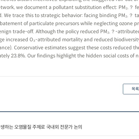
etwork, we document a pollutant substitution effect: PM₂.？ fe
d. We trace this to strategic behavior: facing binding PM₂.？ ta
batement of particulate precursors while neglecting ozone pr
 benign trade-off. Although the policy reduced PM₂.？-attribute
ge increased O₃-attributed mortality and reduced biodiversit
ce). Conservative estimates suggest these costs reduced the
ely 23.8%. Our findings highlight the hidden social costs of 
목록
발생하는 오염물질 주제로 국내외 전문가 논의