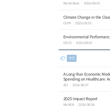
World Bank
2026.08.05
Climate Change in the Cla
CEPR
2026.08.05
Environmental Performance 
OECD
2026.08.05
보건
A Long-Run Economic Model 
Spending on Healthcare: An
AEI
2026.08.07
2025 Impact Report
MILKEN
2026.08.06