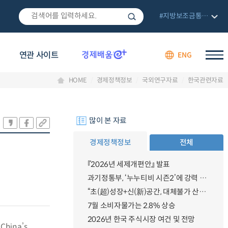
#지방보조금통합관리망
연관 사이트
ENG
HOME
경제정책정보
국외연구자료
한국관련자료
많이 본 자료
경제정책정보
전체
『2026년 세제개편안』 발표
과기정통부, ‘누누티비 시즌2’에 강력 대응 의지 밝혀
“초(超)성장+신(新)공간, 대체불가 산업강국”
7월 소비자물가는 2.8% 상승
2026년 한국 주식시장 여건 및 전망
 China’s