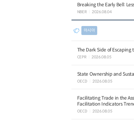
Breaking the Early Bell: Le
NBER
2026.08.04
아시아
The Dark Side of Escaping 
CEPR
2026.08.05
State Ownership and Sustain
OECD
2026.08.05
Facilitating Trade in the A
Facilitation Indicators Tre
OECD
2026.08.05