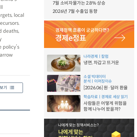
7월 소비자물가는 2.8% 상승
ll
2026년 7월 수출입 동향
rgets, local
ecursors.
d deaths,
y
 policy’s
narrow
나라경제ㅣ칼럼
냉면, 차갑고 뜨거운
소셜 빅데이터
분석ㅣ이머징이슈
[2026.06] 원·달러 환율
보기
학습자료ㅣ경제로 세상 읽기
사람들은 어떻게 위험을
함께 나누어 왔을까?