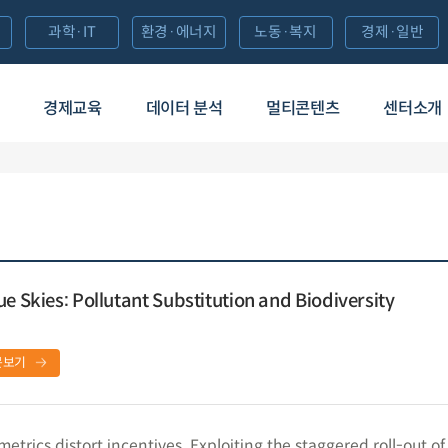
과학·IT
환경·에너지
노동·복지
경제·일반
경제교육
데이터 분석
멀티콘텐츠
센터소개
e Skies: Pollutant Substitution and Biodiversity
문보기
rics distort incentives. Exploiting the staggered roll-out of