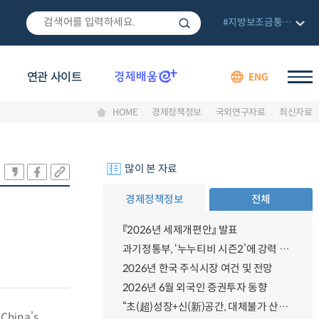
#지방보조금통합관리망
연관 사이트
ENG
HOME
경제정책정보
국외연구자료
최신자료
많이 본 자료
경제정책정보
전체
『2026년 세제개편안』 발표
과기정통부, ‘누누티비 시즌2’에 강력 대응 의지 밝혀
2026년 한국 주식시장 여건 및 전망
2026년 6월 외국인 증권투자 동향
“초(超)성장+신(新)공간, 대체불가 산업강국”
 China’s