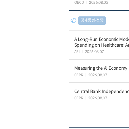
OECD
2026.08.05
경제동향∙전망
A Long-Run Economic Model 
Spending on Healthcare: An
AEI
2026.08.07
Measuring the AI Economy
CEPR
2026.08.07
Central Bank Independence
CEPR
2026.08.07