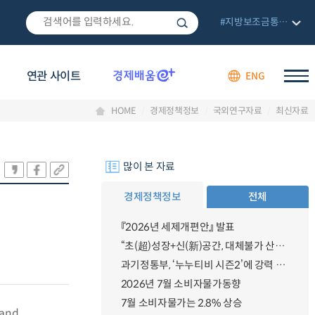
#지방보조금통합관리망
연관 사이트
ENG
HOME
경제정책정보
국외연구자료
최신자료
많이 본 자료
경제정책정보
전체
『2026년 세제개편안』 발표
“초(超)성장+신(新)공간, 대체불가 산업강국”
과기정통부, ‘누누티비 시즌2’에 강력 대응 의지 밝혀
2026년 7월 소비자물가동향
7월 소비자물가는 2.8% 상승
 and