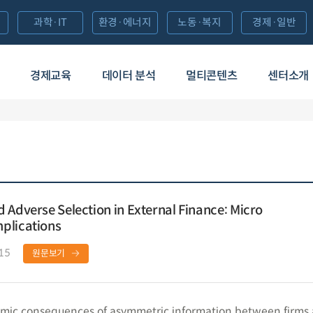
과학·IT
환경·에너지
노동·복지
경제·일반
경제교육
데이터 분석
멀티콘텐츠
센터소개
 Adverse Selection in External Finance: Micro
plications
15
원문보기
mic consequences of asymmetric information between firms