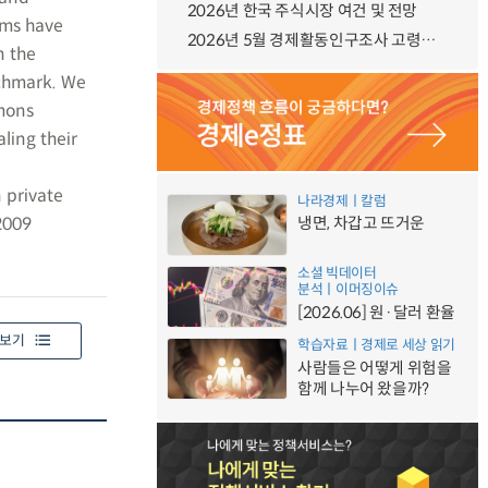
2026년 한국 주식시장 여건 및 전망
rms have
2026년 5월 경제활동인구조사 고령층 부가조사 결과
n the
nchmark. We
emons
ling their
 private
나라경제ㅣ칼럼
2009
냉면, 차갑고 뜨거운
소셜 빅데이터
분석ㅣ이머징이슈
[2026.06] 원·달러 환율
보기
학습자료ㅣ경제로 세상 읽기
사람들은 어떻게 위험을
함께 나누어 왔을까?