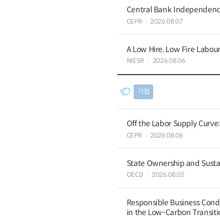
Central Bank Independence
CEPR
2026.08.07
A Low Hire, Low Fire Labou
NIESR
2026.08.06
기업
Off the Labor Supply Curve
CEPR
2026.08.06
State Ownership and Sustain
OECD
2026.08.05
Responsible Business Condu
in the Low-Carbon Transiti