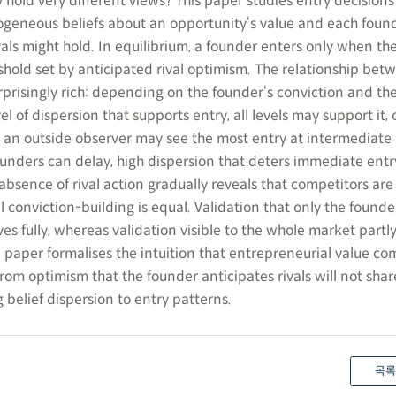
hold very different views? This paper studies entry decision
ogeneous beliefs about an opportunity‘s value and each fou
vals might hold. In equilibrium, a founder enters only when the
shold set by anticipated rival optimism. The relationship betw
rprisingly rich: depending on the founder‘s conviction and the
l of dispersion that supports entry, all levels may support it, 
 an outside observer may see the most entry at intermediate l
ounders can delay, high dispersion that deters immediate ent
absence of rival action gradually reveals that competitors are 
ll conviction-building is equal. Validation that only the founde
es fully, whereas validation visible to the whole market partl
e paper formalises the intuition that entrepreneurial value co
om optimism that the founder anticipates rivals will not shar
g belief dispersion to entry patterns.
목록