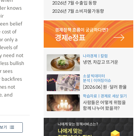
s when
2026년 7월 수출입 동향
nder knows
2026년 7월 소비자물가동향
ir
een belief
 cost of
or only a
evels of
ry need not
나라경제ㅣ칼럼
냉면, 차갑고 뜨거운
less bullish
r sees
소셜 빅데이터
y backfires
분석ㅣ이머징이슈
mes not
[2026.06] 원·달러 환율
e, and
학습자료ㅣ경제로 세상 읽기
사람들은 어떻게 위험을
함께 나누어 왔을까?
보기