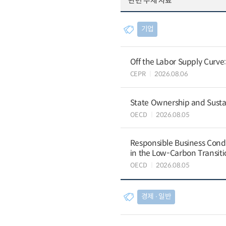
관련 주제 자료
기업
Off the Labor Supply Curve
CEPR
2026.08.06
State Ownership and Sustain
OECD
2026.08.05
Responsible Business Condu
in the Low-Carbon Transiti
OECD
2026.08.05
경제 ∙ 일반