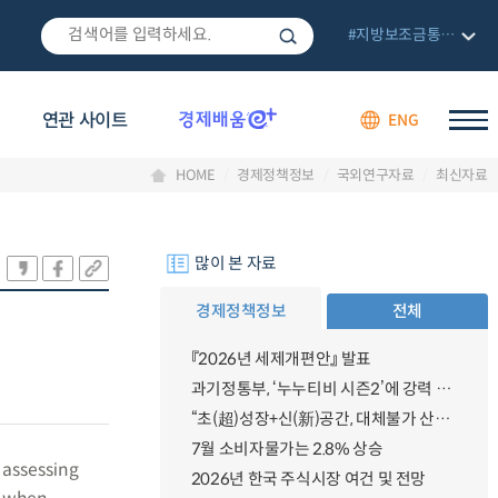
#지방보조금통합관리망
연관 사이트
ENG
HOME
경제정책정보
국외연구자료
최신자료
많이 본 자료
경제정책정보
전체
『2026년 세제개편안』 발표
과기정통부, ‘누누티비 시즌2’에 강력 대응 의지 밝혀
“초(超)성장+신(新)공간, 대체불가 산업강국”
7월 소비자물가는 2.8% 상승
 assessing
2026년 한국 주식시장 여건 및 전망