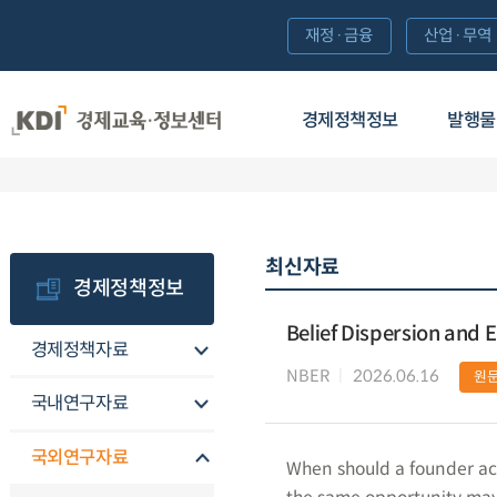
재정·금융
산업·무역
경제정책정보
발행물
최신자료
경제정책정보
Belief Dispersion and 
경제정책자료
NBER
2026.06.16
원
국내연구자료
국외연구자료
When should a founder act