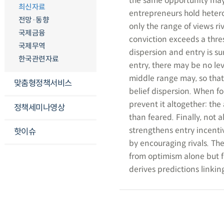
the same opportunity may 
최신자료
entrepreneurs hold heter
전망·동향
only the range of views ri
국제금융
conviction exceeds a thre
국제무역
dispersion and entry is su
한국관련자료
entry, there may be no leve
middle range may, so that
맞춤형정책서비스
belief dispersion. When f
prevent it altogether: the 
정책세미나영상
than feared. Finally, not a
strengthens entry incentiv
핫이슈
by encouraging rivals. Th
from optimism alone but fr
derives predictions linkin