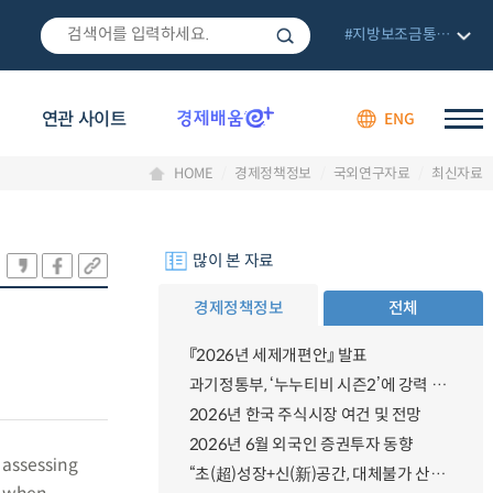
#지방보조금통합관리망
연관 사이트
ENG
HOME
경제정책정보
국외연구자료
최신자료
많이 본 자료
경제정책정보
전체
『2026년 세제개편안』 발표
과기정통부, ‘누누티비 시즌2’에 강력 대응 의지 밝혀
2026년 한국 주식시장 여건 및 전망
2026년 6월 외국인 증권투자 동향
 assessing
“초(超)성장+신(新)공간, 대체불가 산업강국”