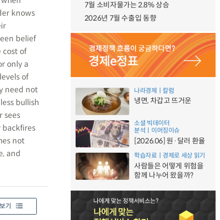
s when
7월 소비자물가는 2.8% 상승
nder knows
2026년 7월 수출입 동향
ir
een belief
 cost of
or only a
evels of
ry need not
나라경제ㅣ칼럼
냉면, 차갑고 뜨거운
less bullish
r sees
소셜 빅데이터
y backfires
분석ㅣ이머징이슈
mes not
[2026.06] 원·달러 환율
e, and
학습자료ㅣ경제로 세상 읽기
사람들은 어떻게 위험을
함께 나누어 왔을까?
보기