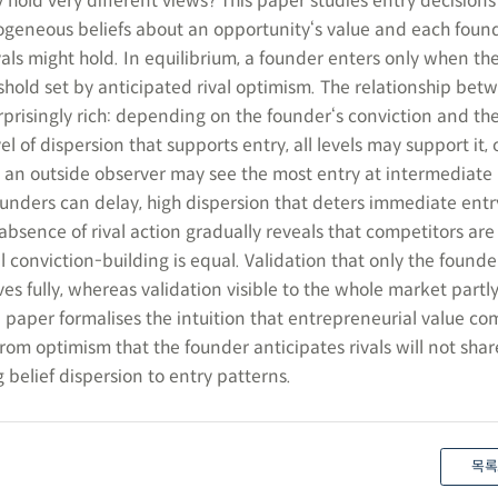
hold very different views? This paper studies entry decision
ogeneous beliefs about an opportunity‘s value and each fou
vals might hold. In equilibrium, a founder enters only when the
shold set by anticipated rival optimism. The relationship betw
rprisingly rich: depending on the founder‘s conviction and the
l of dispersion that supports entry, all levels may support it, 
 an outside observer may see the most entry at intermediate l
ounders can delay, high dispersion that deters immediate ent
absence of rival action gradually reveals that competitors are 
ll conviction-building is equal. Validation that only the founde
es fully, whereas validation visible to the whole market partl
e paper formalises the intuition that entrepreneurial value co
om optimism that the founder anticipates rivals will not shar
g belief dispersion to entry patterns.
목록