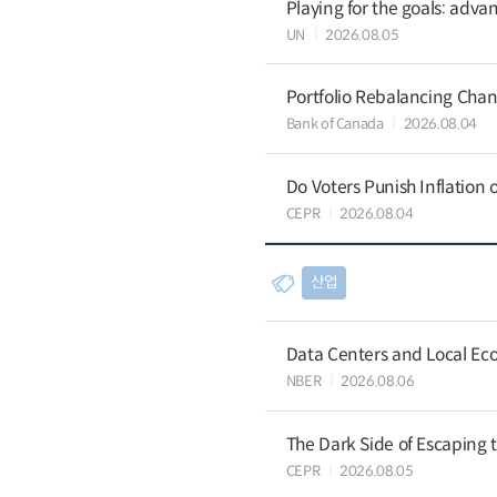
Playing for the goals: advan
UN
2026.08.05
Portfolio Rebalancing Chan
Bank of Canada
2026.08.04
Do Voters Punish Inflation 
CEPR
2026.08.04
산업
Data Centers and Local Eco
NBER
2026.08.06
The Dark Side of Escaping 
CEPR
2026.08.05