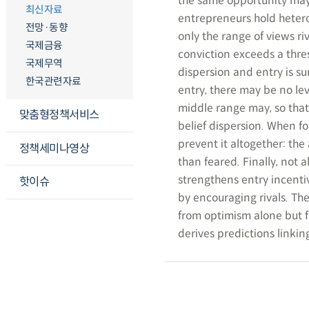
the same opportunity may 
최신자료
entrepreneurs hold heter
전망·동향
only the range of views ri
국제금융
conviction exceeds a thre
국제무역
dispersion and entry is su
한국관련자료
entry, there may be no leve
middle range may, so that
맞춤형정책서비스
belief dispersion. When f
prevent it altogether: the 
정책세미나영상
than feared. Finally, not a
strengthens entry incentiv
핫이슈
by encouraging rivals. Th
from optimism alone but fr
derives predictions linkin