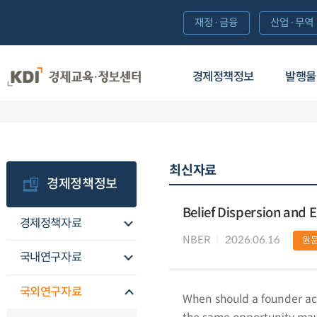
재정·금융
산업·무역
경제정책정보
발행물
최신자료
경제정책정보
Belief Dispersion and 
경제정책자료
NBER
2026.06.16
원
국내연구자료
국외연구자료
When should a founder act