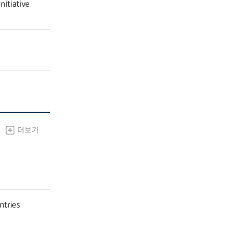
nitiative
더보기
ntries