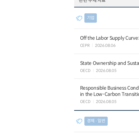
관련 주제 자료
기업
Off the Labor Supply Curve
CEPR
2026.08.06
State Ownership and Sustain
OECD
2026.08.05
Responsible Business Condu
in the Low-Carbon Transiti
OECD
2026.08.05
경제 ∙ 일반