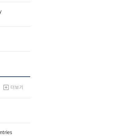
y
더보기
ntries