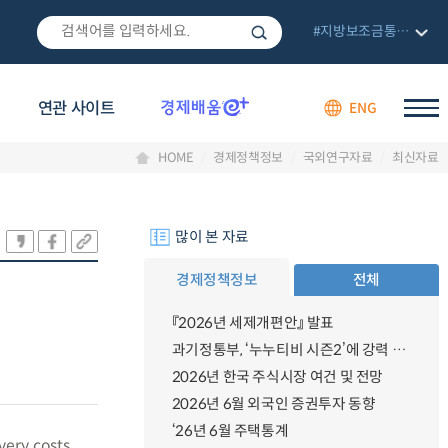
#지방보조금통합관리망
연관 사이트
ENG
HOME
경제정책정보
국외연구자료
최신자료
많이 본 자료
경제정책정보
전체
『2026년 세제개편안』 발표
과기정통부, ‘누누티비 시즌2’에 강력 대응 의지 밝혀
2026년 한국 주식시장 여건 및 전망
2026년 6월 외국인 증권투자 동향
‘26년 6월 주택통계
ivery costs