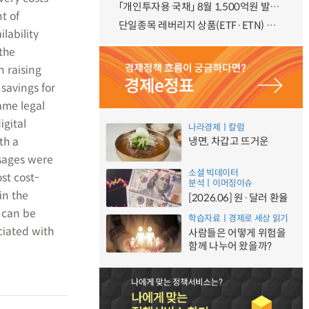
「개인투자용 국채」 8월 1,500억원 발행 예정
t of
단일종목 레버리지 상품(ETF·ETN) 기본예탁금 강화 조기시행 방안 안내
lability
the
 raising
savings for
same legal
igital
나라경제ㅣ칼럼
th a
냉면, 차갑고 뜨거운
sages were
소셜 빅데이터
st cost-
분석ㅣ이머징이슈
in the
[2026.06] 원·달러 환율
 can be
학습자료ㅣ경제로 세상 읽기
ciated with
사람들은 어떻게 위험을
함께 나누어 왔을까?