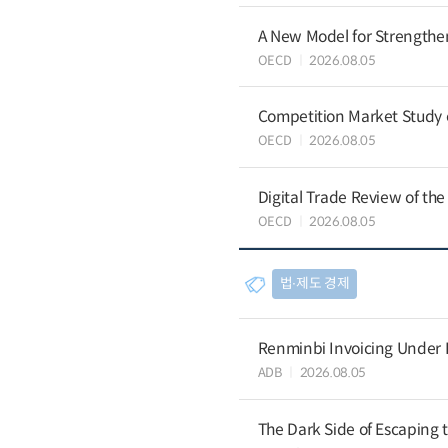
A New Model for Strengthen
OECD
2026.08.05
Competition Market Study o
OECD
2026.08.05
Digital Trade Review of the
OECD
2026.08.05
법∙제도 경제
Renminbi Invoicing Under Do
ADB
2026.08.05
The Dark Side of Escaping 