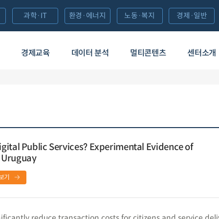
과학·IT
환경·에너지
노동·복지
경제·일반
경제교육
데이터 분석
멀티콘텐츠
센터소개
ital Public Services? Experimental Evidence of
in Uruguay
보기
nificantly reduce transaction costs for citizens and service del