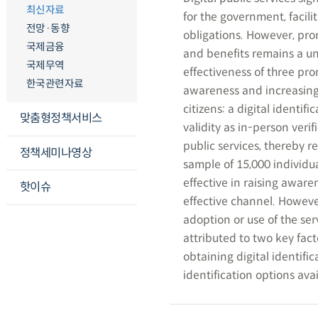
최신자료
for the government, facili
전망·동향
obligations. However, prom
국제금융
and benefits remains a un
국제무역
effectiveness of three pr
한국관련자료
awareness and increasing 
citizens: a digital identif
맞춤형정책서비스
validity as in-person verif
public services, thereby r
정책세미나영상
sample of 15,000 individ
effective in raising aware
핫이슈
effective channel. Howeve
adoption or use of the se
attributed to two key fact
obtaining digital identific
identification options avai