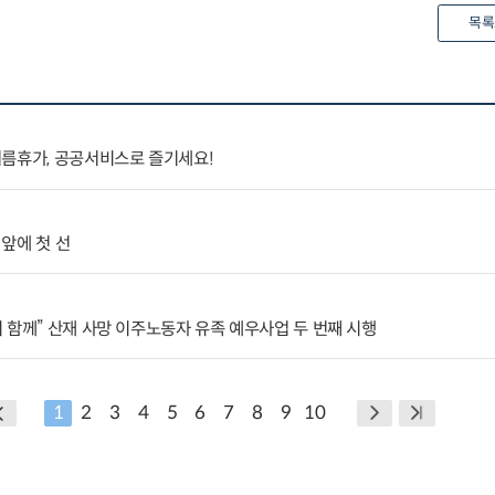
목록
여름휴가, 공공서비스로 즐기세요!
 앞에 첫 선
 함께” 산재 사망 이주노동자 유족 예우사업 두 번째 시행
1
2
3
4
5
6
7
8
9
10