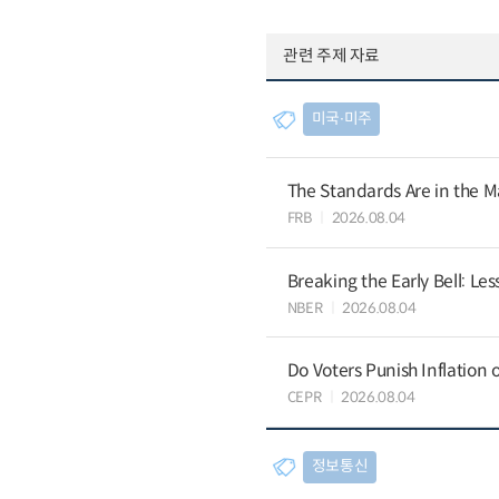
관련 주제 자료
미국∙미주
The Standards Are in the M
FRB
2026.08.04
Breaking the Early Bell: Le
NBER
2026.08.04
Do Voters Punish Inflation 
CEPR
2026.08.04
정보통신