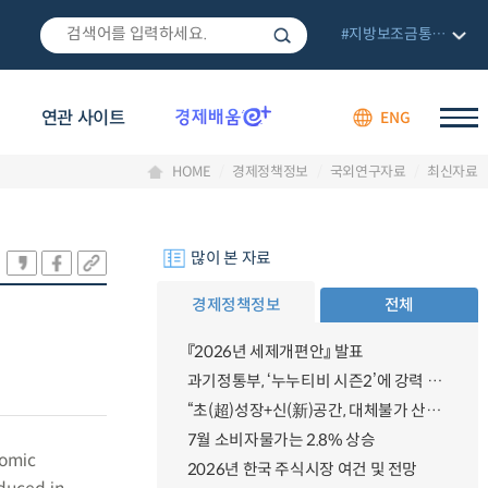
#지방보조금통합관리망
연관 사이트
ENG
HOME
경제정책정보
국외연구자료
최신자료
많이 본 자료
경제정책정보
전체
『2026년 세제개편안』 발표
과기정통부, ‘누누티비 시즌2’에 강력 대응 의지 밝혀
“초(超)성장+신(新)공간, 대체불가 산업강국”
7월 소비자물가는 2.8% 상승
nomic
2026년 한국 주식시장 여건 및 전망