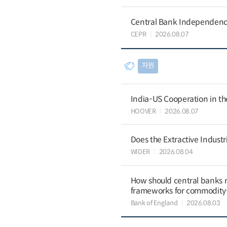
Central Bank Independence
CEPR
2026.08.07
자원
India-US Cooperation in th
HOOVER
2026.08.07
Does the Extractive Industr
WIDER
2026.08.04
How should central banks 
frameworks for commodit
Bank of England
2026.08.03