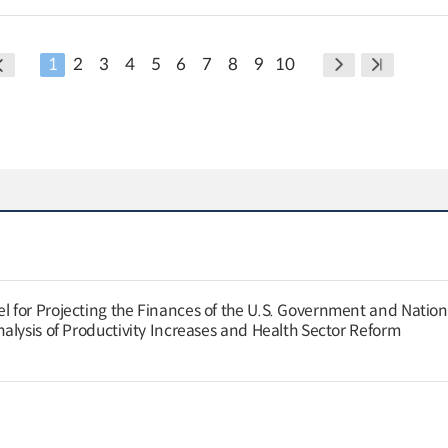
1
2
3
4
5
6
7
8
9
10
for Projecting the Finances of the U.S. Government and Nation
alysis of Productivity Increases and Health Sector Reform