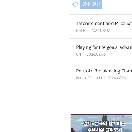
경제 ∙ 일반
Tatonnement and Price Sett
NBER
2026.08.07
Playing for the goals: advan
UN
2026.08.05
Portfolio Rebalancing Chan
Bank of Canada
2026.08.04