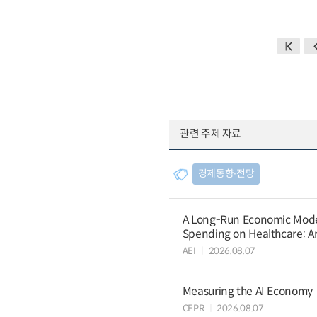
관련 주제 자료
경제동향∙전망
A Long-Run Economic Model 
Spending on Healthcare: An
AEI
2026.08.07
Measuring the AI Economy
CEPR
2026.08.07