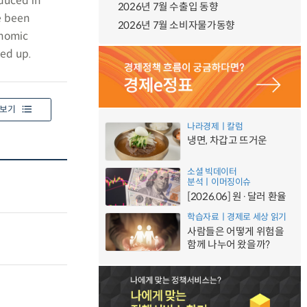
oduced in
2026년 7월 수출입 동향
e been
2026년 7월 소비자물가동향
onomic
sed up.
보기
나라경제ㅣ칼럼
냉면, 차갑고 뜨거운
소셜 빅데이터
분석ㅣ이머징이슈
[2026.06] 원·달러 환율
학습자료ㅣ경제로 세상 읽기
사람들은 어떻게 위험을
함께 나누어 왔을까?