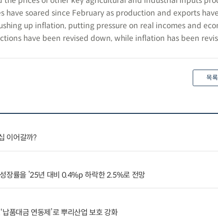
 the prices of other key agricultural and industrial inputs pr
es have soared since February as production and exports hav
pushing up inflation, putting pressure on real incomes and ec
tions have been revised down, while inflation has been revi
목록
더십 이어갈까?
 성장률을 ’25년 대비 0.4%p 하락한 2.5%로 전망
..‘납품대금 연동제’로 뿌리산업 보호 강화