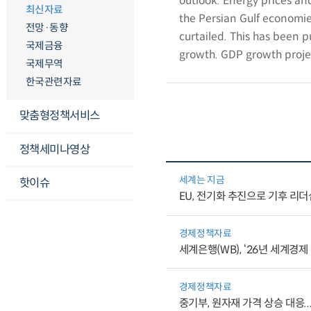
outlook. Energy prices and
최신자료
the Persian Gulf economi
전망·동향
curtailed. This has been 
국제금융
growth. GDP growth projec
국제무역
한국관련자료
맞춤형정책서비스
정책세미나영상
세계는 지금
핫이슈
EU, 전기화 추진으로 기후 리
경제정책자료
세계은행(WB), ‘26년 세계경제
경제정책자료
중기부, 원자재 가격 상승 대응.