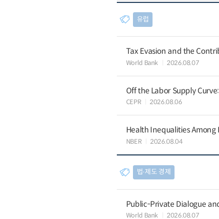
유럽
Tax Evasion and the Contrib
World Bank
2026.08.07
Off the Labor Supply Curve
CEPR
2026.08.06
Health Inequalities Among
NBER
2026.08.04
법∙제도 경제
Public-Private Dialogue a
World Bank
2026.08.07