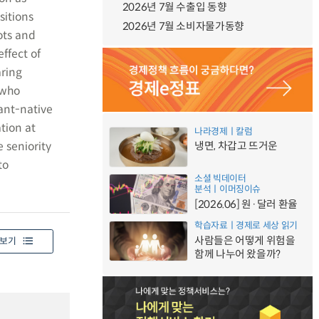
2026년 7월 수출입 동향
sitions
2026년 7월 소비자물가동향
ots and
effect of
ring
 who
rant-native
tion at
나라경제ㅣ칼럼
e seniority
냉면, 차갑고 뜨거운
to
소셜 빅데이터
분석ㅣ이머징이슈
[2026.06] 원·달러 환율
학습자료ㅣ경제로 세상 읽기
사람들은 어떻게 위험을
보기
함께 나누어 왔을까?