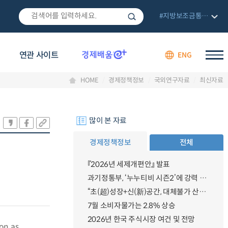
#지방보조금통합관리망
연관 사이트
ENG
HOME
경제정책정보
국외연구자료
최신자료
많이 본 자료
경제정책정보
전체
『2026년 세제개편안』 발표
과기정통부, ‘누누티비 시즌2’에 강력 대응 의지 밝혀
“초(超)성장+신(新)공간, 대체불가 산업강국”
7월 소비자물가는 2.8% 상승
2026년 한국 주식시장 여건 및 전망
ion as