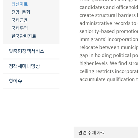
최신자료
candidates and officeholde
전망·동향
create structural barriers
국제금융
administrative records to e
국제무역
seniority-based promotio
한국관련자료
immigrants’ incorporatio
relocate between municipal
맞춤형정책서비스
gap in holding political p
higher levels. We find stro
정책세미나영상
ceiling restricts incorpor
accumulate qualification t
핫이슈
관련 주제 자료