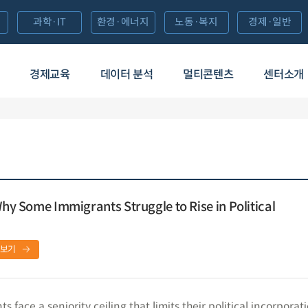
과학·IT
환경·에너지
노동·복지
경제·일반
경제교육
데이터 분석
멀티콘텐츠
센터소개
Why Some Immigrants Struggle to Rise in Political
보기
 face a seniority ceiling that limits their political incorporat