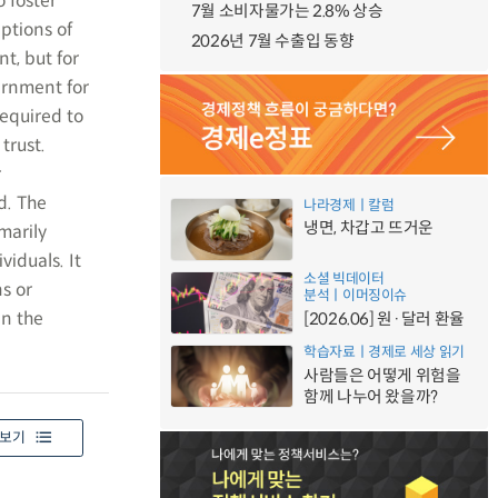
 foster
7월 소비자물가는 2.8% 상승
ptions of
2026년 7월 수출입 동향
t, but for
ernment for
required to
trust.
r
d. The
나라경제ㅣ칼럼
냉면, 차갑고 뜨거운
marily
viduals. It
소셜 빅데이터
ns or
분석ㅣ이머징이슈
n the
[2026.06] 원·달러 환율
학습자료ㅣ경제로 세상 읽기
사람들은 어떻게 위험을
함께 나누어 왔을까?
보기