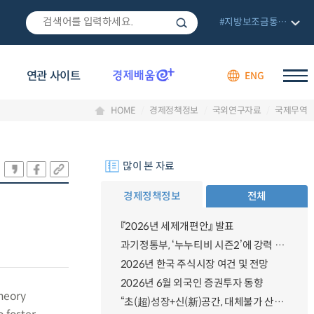
#지방보조금통합관리망
연관 사이트
ENG
HOME
경제정책정보
국외연구자료
국제무역
많이 본 자료
경제정책정보
전체
『2026년 세제개편안』 발표
과기정통부, ‘누누티비 시즌2’에 강력 대응 의지 밝혀
2026년 한국 주식시장 여건 및 전망
2026년 6월 외국인 증권투자 동향
heory
“초(超)성장+신(新)공간, 대체불가 산업강국”