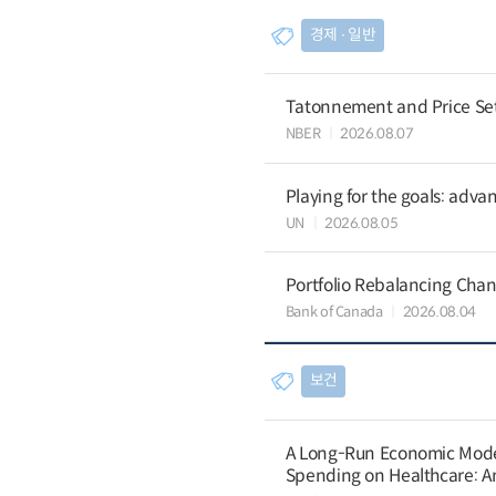
경제 ∙ 일반
Tatonnement and Price Sett
NBER
2026.08.07
Playing for the goals: advan
UN
2026.08.05
Portfolio Rebalancing Chan
Bank of Canada
2026.08.04
보건
A Long-Run Economic Model 
Spending on Healthcare: An