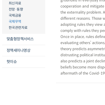
grounded in everyday inte
최신자료
cooperation and mitigate 
전망·동향
the externality problem. A
국제금융
different reasons. Those
국제무역
adopting rules they view 
한국관련자료
comply with rules they pe
Once in place, rules defi
맞춤형정책서비스
evaluating others’ action
theory predicts asymmetric
정책세미나영상
distrusting political insti
also predicts a joint decli
핫이슈
beliefs become more disp
aftermath of the Covid-19