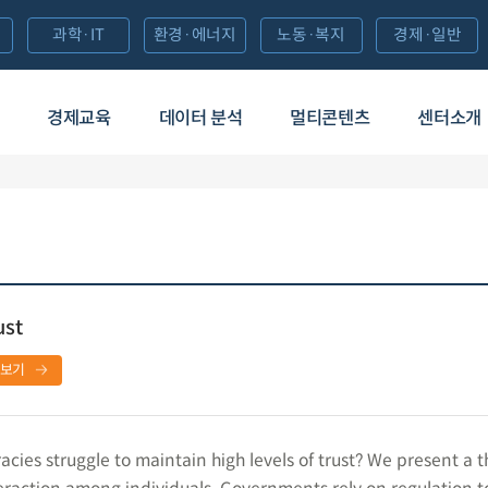
과학·IT
환경·에너지
노동·복지
경제·일반
경제교육
데이터 분석
멀티콘텐츠
센터소개
ust
보기
es struggle to maintain high levels of trust? We present a t