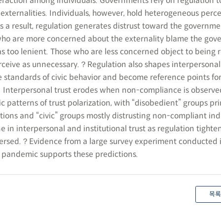
raction among individuals. Governments rely on regulation to
externalities. Individuals, however, hold heterogeneous perce
s a result, regulation generates distrust toward the governmen
 who are more concerned about the externality blame the gov
as too lenient. Those who are less concerned object to being 
rceive as unnecessary.？Regulation also shapes interpersonal 
ne standards of civic behavior and become reference points fo
s. Interpersonal trust erodes when non-compliance is observe
 patterns of trust polarization, with “disobedient” groups pri
tutions and “civic” groups mostly distrusting non-compliant indi
ne in interpersonal and institutional trust as regulation tighte
ersed.？Evidence from a large survey experiment conducted i
 pandemic supports these predictions.
목록