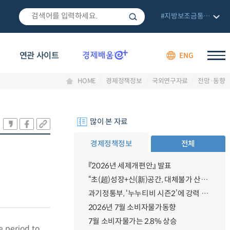
#지방보조금통합관리망
연관 사이트
ENG
HOME
경제정책정보
국외연구자료
전망·동향
많이 본 자료
경제정책정보
전체
『2026년 세제개편안』 발표
“초(超)성장+신(新)공간, 대체불가 산업강국”
과기정통부, ‘누누티비 시즌2’에 강력 대응 의지 밝혀
2026년 7월 소비자물가동향
7월 소비자물가는 2.8% 상승
e period to