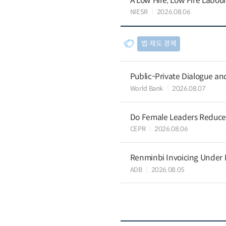
A Low Hire, Low Fire Labou
NIESR
2026.08.06
법∙제도 경제
Public-Private Dialogue a
World Bank
2026.08.07
Do Female Leaders Reduce 
CEPR
2026.08.06
Renminbi Invoicing Under Do
ADB
2026.08.05