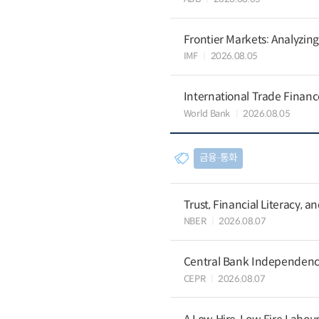
Frontier Markets: Analyzin
IMF
2026.08.05
International Trade Finan
World Bank
2026.08.05
금융∙통화
Trust, Financial Literacy, 
NBER
2026.08.07
Central Bank Independence
CEPR
2026.08.07