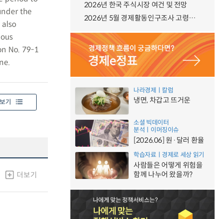
2026년 한국 주식시장 여건 및 전망
under the
2026년 5월 경제활동인구조사 고령층 부가조사 결과
 also
ious
on No. 79-1
ne.
나라경제ㅣ칼럼
냉면, 차갑고 뜨거운
보기
소셜 빅데이터
분석ㅣ이머징이슈
[2026.06] 원·달러 환율
학습자료ㅣ경제로 세상 읽기
사람들은 어떻게 위험을
함께 나누어 왔을까?
더보기