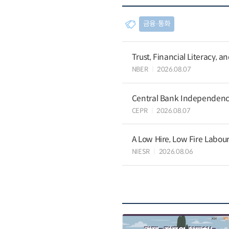
금융∙통화
Trust, Financial Literacy, 
NBER
2026.08.07
Central Bank Independence
CEPR
2026.08.07
A Low Hire, Low Fire Labou
NIESR
2026.08.06