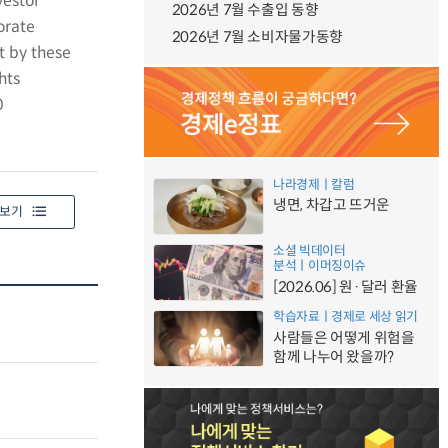
vestor
2026년 7월 수출입 동향
orate
2026년 7월 소비자물가동향
t by these
hts
0
나라경제ㅣ칼럼
냉면, 차갑고 뜨거운
보기
소셜 빅데이터
분석ㅣ이머징이슈
[2026.06] 원·달러 환율
학습자료ㅣ경제로 세상 읽기
사람들은 어떻게 위험을
함께 나누어 왔을까?