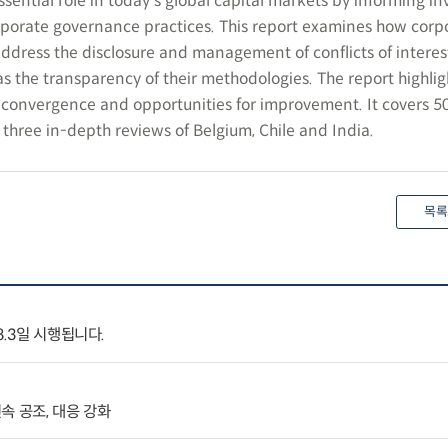
ssential role in today’s global capital markets by informing in
rporate governance practices. This report examines how corp
dress the disclosure and management of conflicts of interes
 as the transparency of their methodologies. The report highlig
 convergence and opportunities for improvement. It covers 5
s three in-depth reviews of Belgium, Chile and India.
목록
8.3일 시행됩니다.
속 공조, 대응 강화