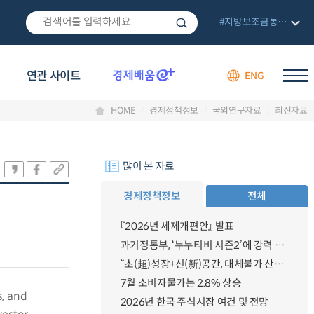
#지방보조금통합관리망
연관 사이트
ENG
HOME
경제정책정보
국외연구자료
최신자료
많이 본 자료
경제정책정보
전체
『2026년 세제개편안』 발표
과기정통부, ‘누누티비 시즌2’에 강력 대응 의지 밝혀
“초(超)성장+신(新)공간, 대체불가 산업강국”
7월 소비자물가는 2.8% 상승
s, and
2026년 한국 주식시장 여건 및 전망