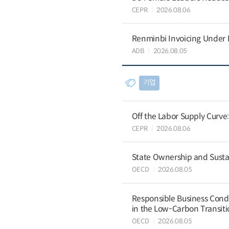
CEPR
2026.08.06
Renminbi Invoicing Under Do
ADB
2026.08.05
기업
Off the Labor Supply Curve
CEPR
2026.08.06
State Ownership and Sustain
OECD
2026.08.05
Responsible Business Condu
in the Low-Carbon Transiti
OECD
2026.08.05