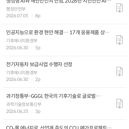
생성형 AI와 재난안전의 만남, 2026년 지진안전 AI
영상 공모전 개최
행정안전부
2026.07.05
8p
인공지능으로 환경 현안 해결… 17개 응용제품 상용화
본격 시동
기후에너지환경부
2026.06.30
5p
전기자동차 보급사업 수행자 선정
기후에너지환경부
2026.06.30
2p
과기정통부-GGGI, 한국의 기후기술로 글로벌
기후문제 해결을 위한 10개국 실증 프로젝트 본격화
과학기술정보통신부
2026.06.25
3p
CO₂를 에너지로, 산업계 주도의 CCU 메가프로젝트