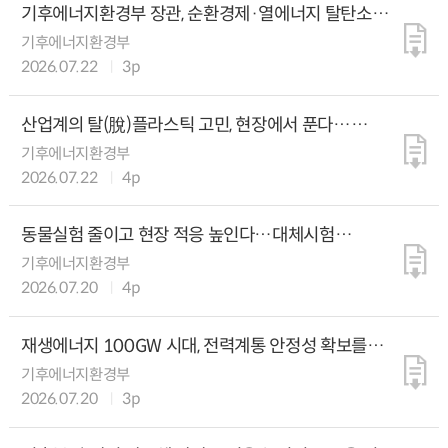
기후에너지환경부 장관, 순환경제·열에너지 탈탄소화
가속화를 위한 현장 점검 실시
기후에너지환경부
2026.07.22
3p
산업계의 탈(脫)플라스틱 고민, 현장에서 푼다…
순환경제 기술진단 착수
기후에너지환경부
2026.07.22
4p
동물실험 줄이고 현장 적응 높인다…대체시험
교육자료 10종 추가 공개
기후에너지환경부
2026.07.20
4p
재생에너지 100GW 시대, 전력계통 안정성 확보를
위한 그리드코드 논의 본격 착수
기후에너지환경부
2026.07.20
3p