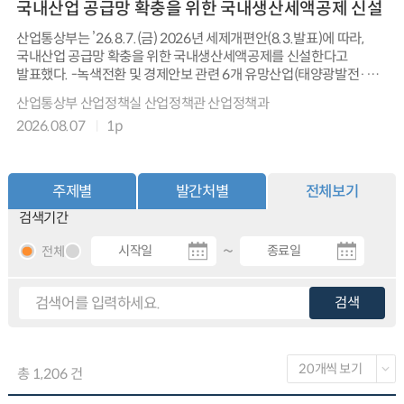
국내산업 공급망 확충을 위한 국내생산세액공제 신설
산업통상부는 ’26.8.7.(금) 2026년 세제개편안(8.3.발표)에 따라,
국내산업 공급망 확충을 위한 국내생산세액공제를 신설한다고
발표했다. -녹색전환 및 경제안보 관련 6개 유망산업(태양광발전·
풍력발전·이차전지·반도체·핵심소재·AI로봇부품)을 대상으로
산업통상부 산업정책실 산업정책관 산업정책과
국내에서 직접 생산·판매하는 내국인에 한해 생산량과 기준공제액을
2026.08.07
1p
적용한 세액공제 도입함. - 지방주도 성장을 촉진하기 위해
생산지역별계수를 도입하여 비수도권 및 우대지역 기업에 더 큰
혜택을 부여하고, 공제기간 마지막 3년간에는 점차적으로 공제액을
축소하며, 통합투자세액공제와의 중복 적용을 금지함. - 이번 제도
주제별
발간처별
전체보기
도입을 통해 첨단산업 공급망 확보 및 국내 생산 유인을 높여 경제안보
검색기간
강화와 국가경쟁력 제고가 기대됨. - 산업통상부와 재정경제부는 국회
논의 및 후속 법령 준비 과정에서 업종별 협·단체와 긴밀히 협의해
~
전체
세부 지원 내용을 구체화할 계획임.
검색
총 1,206 건