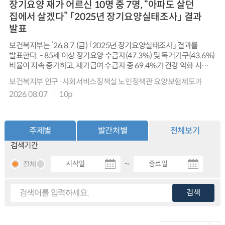
장기요양 재가 어르신 10명 중 7명, “아파도 살던
집에서 살겠다” 「2025년 장기요양실태조사」 결과
발표
보건복지부는 ’26.8.7.(금) 「2025년 장기요양실태조사」 결과를
발표한다. - 85세 이상 장기요양 수급자(47.3%) 및 독거가구(43.6%)
비율이 지속 증가하고, 재가급여 수급자 중 69.4%가 건강 악화 시에도
현재 집에 거주하기를 희망하는 등 지역사회 거주 욕구 확대 경향
보건복지부 인구·사회서비스정책실 노인정책관 요양보험제도과
나타남. - 수급자 가족의 84.6%가 장기요양보험 제도에 만족하고,
2026.08.07
10p
신체적·정서적 부양부담 등 각종 부담이 장기요양서비스로
완화되었으며, 재가 돌봄 의향도 높아짐. - 장기요양요원 중 60대 이상
비율이 63.4%로 고령화가 지속되고 있으며, 임금수준 향상 등
처우개선 요구가 가장 많았음. - 장기요양기관은 재가급여 기관
주제별
발간처별
전체보기
중심으로 구조가 확대되는 가운데 이용자 모집, 기관 평가, 인력채용
검색기간
등에서 운영상 애로가 큰 것으로 나타남. - 보건복지부는 초고령·독거
수급자 증가와 재가 생활 욕구 확대에 대응하여 재가 중심 맞춤형
~
전체
서비스 강화, 가족 돌봄 부담 완화, 요양요원 처우개선 등 제도 개선을
지속적으로 추진할 계획임.
검색