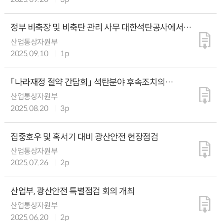
정부 비축장 및 비축탄 관리 사무 대한석탄공사에서
한국광해광업공단으로 변경
산업통상자원부
2025.09.10
1p
「나라재정 절약 간담회」 석탄분야 후속조치의
차질없는 추진
산업통상자원부
2025.08.20
3p
집중호우 및 혹서기 대비 광산안전 현장점검
산업통상자원부
2025.07.26
2p
산업부, 광산안전 특별점검 회의 개최
산업통상자원부
2025.06.20
2p