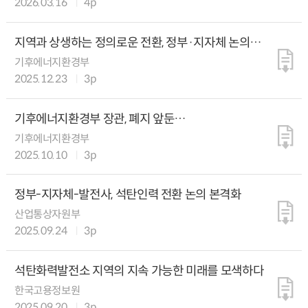
2026.03.16
4p
지역과 상생하는 정의로운 전환, 정부·지자체 논의
본격화
기후에너지환경부
2025.12.23
3p
기후에너지환경부 장관, 폐지 앞둔
태안석탄발전소에서 청정전력 전환 선포
기후에너지환경부
2025.10.10
3p
정부-지자체-발전사, 석탄인력 전환 논의 본격화
산업통상자원부
2025.09.24
3p
석탄화력발전소 지역의 지속 가능한 미래를 모색하다
한국고용정보원
2025.09.20
3p