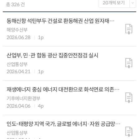
총 326 건
동해신항 석탄부두 건설로 환동해권 산업 원자재
공급기반 확충
해양수산부
2026.06.28
1p
산업부, 민·관 합동 광산 집중안전점검 실시
산업통상부
2026.04.21
1p
재생에너지 중심 에너지 대전환으로 화석연료 의존적
경제구조 탈피
기후에너지환경부
2026.04.06
4p
인도-태평양 지역 국가, 글로벌 에너지·자원 공급망
안정화 방안 모색
산업통상부