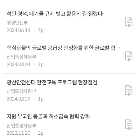
석탄 경석, 폐기물 규제 벗고 활용의 길 열렸다
행정안전부
2024.06.14
7p
핵심광물의 글로벌 공급망 안정화를 위한 글로벌 협력
이어가
산업통상자원부
2024.03.04
2p
광산안전센터 안전교육 프로그램 현장점검
산업통상자원부
2024.02.29
1p
자원 부국인 몽골과 희소금속 협력 강화
산업통상자원부
2023.11.20
2p