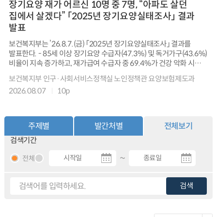
장기요양 재가 어르신 10명 중 7명, “아파도 살던
집에서 살겠다” 「2025년 장기요양실태조사」 결과
발표
보건복지부는 ’26.8.7.(금) 「2025년 장기요양실태조사」 결과를
발표한다. - 85세 이상 장기요양 수급자(47.3%) 및 독거가구(43.6%)
비율이 지속 증가하고, 재가급여 수급자 중 69.4%가 건강 악화 시에도
현재 집에 거주하기를 희망하는 등 지역사회 거주 욕구 확대 경향
보건복지부 인구·사회서비스정책실 노인정책관 요양보험제도과
나타남. - 수급자 가족의 84.6%가 장기요양보험 제도에 만족하고,
2026.08.07
10p
신체적·정서적 부양부담 등 각종 부담이 장기요양서비스로
완화되었으며, 재가 돌봄 의향도 높아짐. - 장기요양요원 중 60대 이상
비율이 63.4%로 고령화가 지속되고 있으며, 임금수준 향상 등
처우개선 요구가 가장 많았음. - 장기요양기관은 재가급여 기관
주제별
발간처별
전체보기
중심으로 구조가 확대되는 가운데 이용자 모집, 기관 평가, 인력채용
검색기간
등에서 운영상 애로가 큰 것으로 나타남. - 보건복지부는 초고령·독거
수급자 증가와 재가 생활 욕구 확대에 대응하여 재가 중심 맞춤형
~
전체
서비스 강화, 가족 돌봄 부담 완화, 요양요원 처우개선 등 제도 개선을
지속적으로 추진할 계획임.
검색