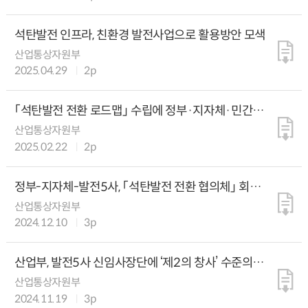
석탄발전 인프라, 친환경 발전사업으로 활용방안 모색
산업통상자원부
2025.04.29
2p
「석탄발전 전환 로드맵」 수립에 정부·지자체·민간
머리 맞대
산업통상자원부
2025.02.22
2p
정부-지자체-발전5사, 「석탄발전 전환 협의체」 회의
개최
산업통상자원부
2024.12.10
3p
산업부, 발전5사 신임사장단에 ‘제2의 창사’ 수준의
사업구조 재편 주문
산업통상자원부
2024.11.19
3p