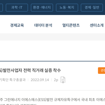
과학·IT
환경·에너지
노동·복지
경제·일반
경제교육
데이터 분석
멀티콘텐츠
센터소개
S)발전사업자 전력 직거래 실증 착수
관
기획단 특구총괄과
2022.09.14
2p
광주 그린에너지 이에스에스(ESS)발전 규제자유특구에서 국내 최초 이에스