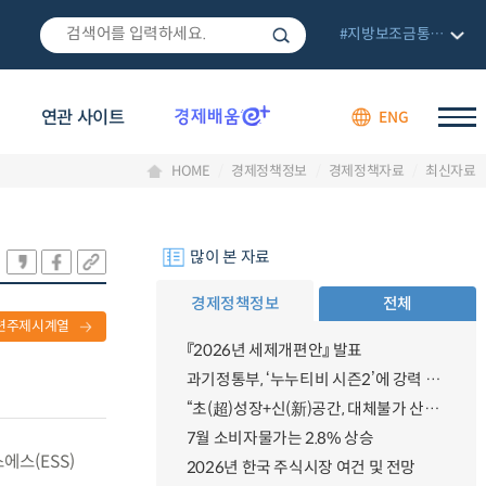
#지방보조금통합관리망
연관 사이트
ENG
HOME
경제정책정보
경제정책자료
최신자료
많이 본 자료
경제정책정보
전체
련주제시계열
『2026년 세제개편안』 발표
과기정통부, ‘누누티비 시즌2’에 강력 대응 의지 밝혀
“초(超)성장+신(新)공간, 대체불가 산업강국”
7월 소비자물가는 2.8% 상승
에스(ESS)
2026년 한국 주식시장 여건 및 전망