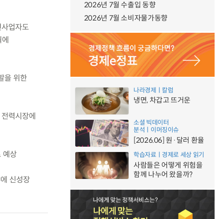
2026년 7월 수출입 동향
2026년 7월 소비자물가동향
발전사업자도
월에
발을 위한
나라경제ㅣ칼럼
냉면, 차갑고 뜨거운
아 전력시장에
소셜 빅데이터
분석ㅣ이머징이슈
[2026.06] 원·달러 환율
로 예상
학습자료ㅣ경제로 세상 읽기
사람들은 어떻게 위험을
함께 나누어 왔을까?
야에 신성장