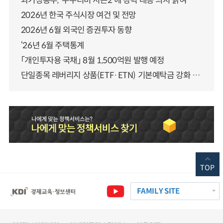
과기정통부, ‘누누티비 시즌2’에 강력 대응 의지 밝혀
2026년 한국 주식시장 여건 및 전망
2026년 6월 외국인 증권투자 동향
‘26년 6월 주택통계
「개인투자용 국채」 8월 1,500억원 발행 예정
단일종목 레버리지 상품(ETF·ETN) 기본예탁금 강화 조기시행 방안 안내
TOP
FAMILY SITE