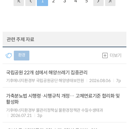
1
2
3
4
5
관련 주제 자료
환경
더보기
국립공원 22개 섬에서 해양쓰레기 집중관리
기후에너지환경부 국립공원공단 해양생태보전원
2026.08.06
7p
가축분뇨법 시행령·시행규칙 개정… 고체연료기준 합리화 및
활성화
기후에너지환경부 물관리정책실 물환경정책관 수질수생태과
2026.07.21
3p