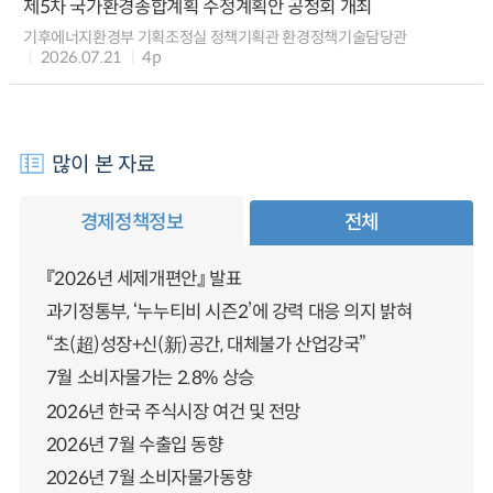
제5차 국가환경종합계획 수정계획안 공청회 개최
기후에너지환경부 기획조정실 정책기획관 환경정책기술담당관
2026.07.21
4p
많이 본 자료
경제정책정보
전체
『2026년 세제개편안』 발표
과기정통부, ‘누누티비 시즌2’에 강력 대응 의지 밝혀
“초(超)성장+신(新)공간, 대체불가 산업강국”
7월 소비자물가는 2.8% 상승
2026년 한국 주식시장 여건 및 전망
2026년 7월 수출입 동향
2026년 7월 소비자물가동향