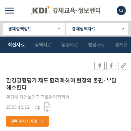
경제정책정보
경제정책자료
최신자료
정책자료
동향자료
법령자료
경제관
환경영향평가 제도 합리화하여 현장의 불편·부담
해소한다
환경부 자연보전국 국토환경정책과
2023.12.12
5p
관련주제시계열