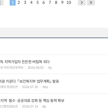
1
2
3
4
5
6
7
8
9
10
소득 지역가입자 든든한 버팀목 되다
책관 국민연금정책과
2026.08.03
4p
역의료 키운다. 「보건복지부 업무계획」 발표
기획조정담당관
2026.07.20
46p
지역·필수·공공의료 강화 등 핵심 동력 확보
혁신행정담당관
2026.07.14
8p