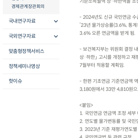
기준소득월액 상·하한액을 조
경제관계장관회의
- 2024년도 신규 국민연금 
국내연구자료
’23년 물가상승률(3.6%, 통
3.6% 오른 연금액을 받게 됨.
국외연구자료
- 보건복지부는 위원회 결정 
맞춤형정책서비스
상·하한」 고시를 개정하고 재
7월부터 적용할 계획임.
정책세미나영상
핫이슈
- 한편 기초연금 기준연금액 역
3,180원에서 33만 4,810원
<붙임>
1. 국민연금 연금액 조정 세부
2. 연도별 물가변동률 및 국민연
3. 2023년 기준 재평가연도별
4. 국민연금법 등 관련 규정