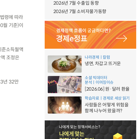
2026년 7월 수출입 동향
2026년 7월 소비자물가동향
 법령에 따라
10월 기준)이
 기준소득월액
한액 조정은
나라경제ㅣ칼럼
냉면, 차갑고 뜨거운
소셜 빅데이터
3년 32만
분석ㅣ이머징이슈
[2026.06] 원·달러 환율
학습자료ㅣ경제로 세상 읽기
사람들은 어떻게 위험을
함께 나누어 왔을까?