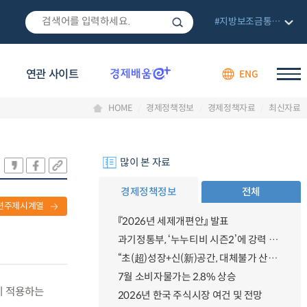
#지방보조금통합관리망
연관 사이트
ENG
HOME
경제정책정보
경제정책자료
최신자료
많이 본 자료
경제정책정보
전체
련주제시계열
『2026년 세제개편안』 발표
과기정통부, ‘누누티비 시즌2’에 강력 대응 의지 밝혀
“초(超)성장+신(新)공간, 대체불가 산업강국”
7월 소비자물가는 2.8% 상승
에 적용하는
2026년 한국 주식시장 여건 및 전망