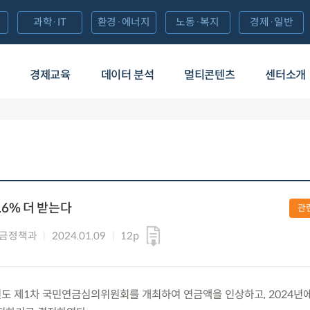
과학·IT
환경·에너지
노동·복지
경제·일반
경제교육
데이터 분석
멀티콘텐츠
센터소개
.6% 더 받는다
관
연금정책과
2024.01.09
12p
24년도 제1차 국민연금심의위원회를 개최하여 연금액을 인상하고, 2024년