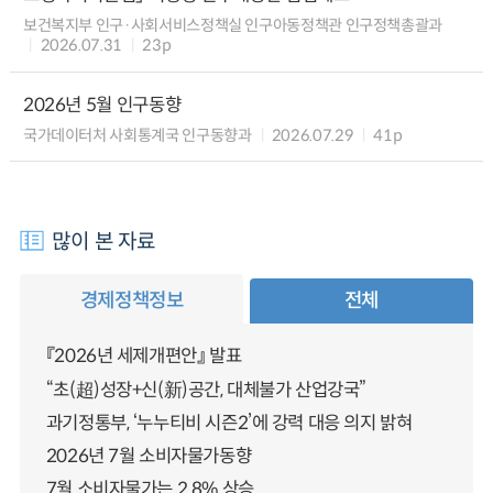
보건복지부 인구·사회서비스정책실 인구아동정책관 인구정책총괄과
2026.07.31
23p
2026년 5월 인구동향
국가데이터처 사회통계국 인구동향과
2026.07.29
41p
많이 본 자료
경제정책정보
전체
『2026년 세제개편안』 발표
“초(超)성장+신(新)공간, 대체불가 산업강국”
과기정통부, ‘누누티비 시즌2’에 강력 대응 의지 밝혀
2026년 7월 소비자물가동향
7월 소비자물가는 2.8% 상승