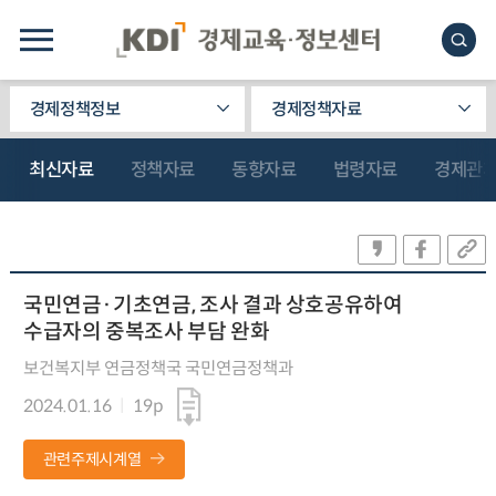
경제정책정보
경제정책자료
최신자료
정책자료
동향자료
법령자료
경제관
국민연금·기초연금, 조사 결과 상호공유하여
수급자의 중복조사 부담 완화
보건복지부 연금정책국 국민연금정책과
2024.01.16
19p
관련주제시계열