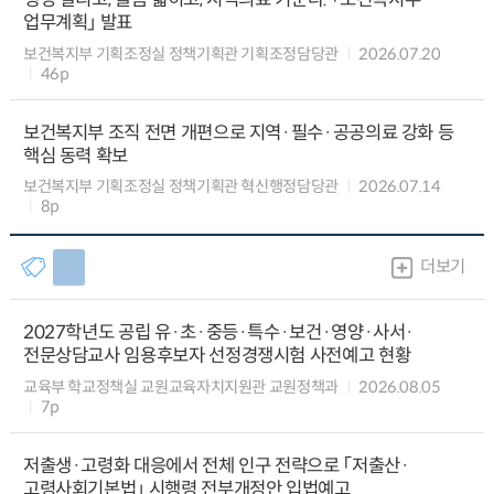
업무계획」 발표
보건복지부 기획조정실 정책기획관 기획조정담당관
2026.07.20
46p
보건복지부 조직 전면 개편으로 지역·필수·공공의료 강화 등
핵심 동력 확보
보건복지부 기획조정실 정책기획관 혁신행정담당관
2026.07.14
8p
더보기
2027학년도 공립 유·초·중등·특수·보건·영양·사서·
전문상담교사 임용후보자 선정경쟁시험 사전예고 현황
교육부 학교정책실 교원교육자치지원관 교원정책과
2026.08.05
7p
저출생·고령화 대응에서 전체 인구 전략으로 「저출산·
고령사회기본법」 시행령 전부개정안 입법예고