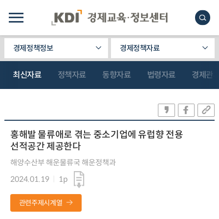
경제정책정보
경제정책자료
최신자료
정책자료
동향자료
법령자료
경제관
홍해발 물류애로 겪는 중소기업에 유럽향 전용
선적공간 제공한다
해양수산부 해운물류국 해운정책과
2024.01.19
1p
관련주제시계열