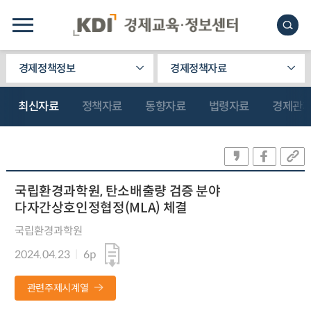
경제정책정보
경제정책자료
최신자료
정책자료
동향자료
법령자료
경제관
국립환경과학원, 탄소배출량 검증 분야
다자간상호인정협정(MLA) 체결
국립환경과학원
2024.04.23
6p
관련주제시계열