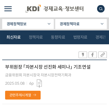
경제정책정보
경제정책자료
최신자료
정책자료
동향자료
법령자료
경제관
부위원장 「자본시장 선진화 세미나」 기조연설
금융위원회 자본시장국 자본시장전략기획과
2025.05.08
6p
관련주제시계열