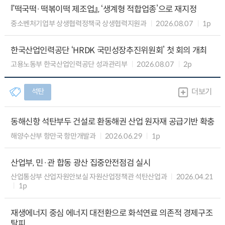
『떡국떡·떡볶이떡 제조업』, ‘생계형 적합업종’으로 재지정
중소벤처기업부 상생협력정책국 상생협력지원과
2026.08.07
1p
한국산업인력공단 ‘HRDK 국민성장추진위원회’ 첫 회의 개최
고용노동부 한국산업인력공단 성과관리부
2026.08.07
2p
석탄
더보기
동해신항 석탄부두 건설로 환동해권 산업 원자재 공급기반 확충
해양수산부 항만국 항만개발과
2026.06.29
1p
산업부, 민·관 합동 광산 집중안전점검 실시
산업통상부 산업자원안보실 자원산업정책관 석탄산업과
2026.04.21
1p
재생에너지 중심 에너지 대전환으로 화석연료 의존적 경제구조
탈피