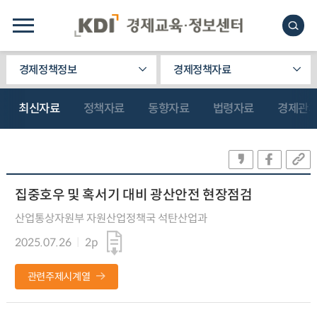
경제정책정보
경제정책자료
최신자료
정책자료
동향자료
법령자료
경제관
집중호우 및 혹서기 대비 광산안전 현장점검
산업통상자원부 자원산업정책국 석탄산업과
2025.07.26
2p
관련주제시계열