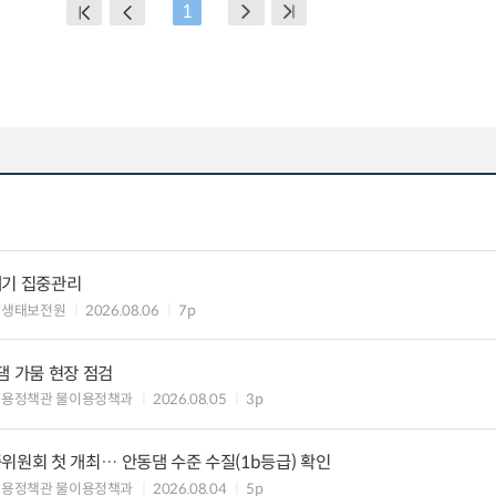
1
레기 집중관리
양생태보전원
2026.08.06
7p
댐 가뭄 현장 점검
이용정책관 물이용정책과
2026.08.05
3p
위원회 첫 개최… 안동댐 수준 수질(1b등급) 확인
이용정책관 물이용정책과
2026.08.04
5p