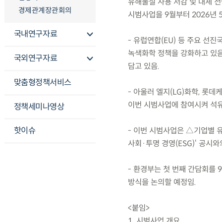
유해물질 사용 저감 및 대체 전
경제관계장관회의
시범사업을 9월부터 2026년 
국내연구자료
- 유럽연합(EU) 등 주요 
녹색화학 정책을 강화하고 있음
국외연구자료
담고 있음.
맞춤형정책서비스
- 아울러 엘지(LG)화학, 롯
이번 시범사업에 참여시켜 석유
정책세미나영상
핫이슈
- 이번 시범사업은 △기업별 유
사회·투명 경영(ESG)‘ 공시
- 환경부는 첫 번째 간담회를 
방식을 논의할 예정임.
<붙임>
1. 시범사업 개요