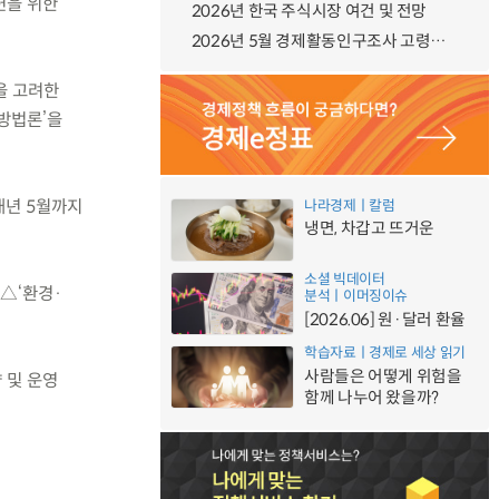
련을 위한
2026년 한국 주식시장 여건 및 전망
2026년 5월 경제활동인구조사 고령층 부가조사 결과
을 고려한
방법론’을
내년 5월까지
나라경제ㅣ칼럼
냉면, 차갑고 뜨거운
소셜 빅데이터
 △‘환경·
분석ㅣ이머징이슈
[2026.06] 원·달러 환율
학습자료ㅣ경제로 세상 읽기
사람들은 어떻게 위험을
 및 운영
함께 나누어 왔을까?