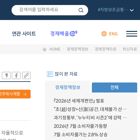
#지방보조금통합관리망
연관 사이트
ENG
HOME
경제정책정보
경제정책자료
최신자료
많이 본 자료
경제정책정보
전체
련주제시계열
『2026년 세제개편안』 발표
“초(超)성장+신(新)공간, 대체불가 산업강국”
과기정통부, ‘누누티비 시즌2’에 강력 대응 의지 밝혀
2026년 7월 소비자물가동향
이 자율적으로
7월 소비자물가는 2.8% 상승