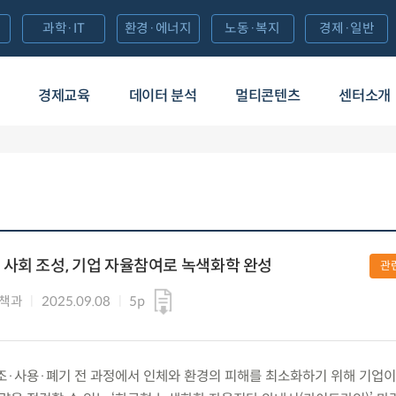
과학·IT
환경·에너지
노동·복지
경제·일반
경제교육
데이터 분석
멀티콘텐츠
센터소개
사회 조성, 기업 자율참여로 녹색화학 완성
관
정책과
2025.09.08
5p
·사용·폐기 전 과정에서 인체와 환경의 피해를 최소화하기 위해 기업