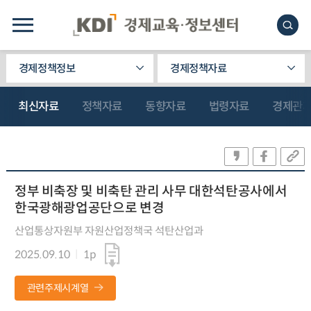
경제정책정보
경제정책자료
최신자료
정책자료
동향자료
법령자료
경제관
정부 비축장 및 비축탄 관리 사무 대한석탄공사에서
한국광해광업공단으로 변경
산업통상자원부 자원산업정책국 석탄산업과
2025.09.10
1p
관련주제시계열