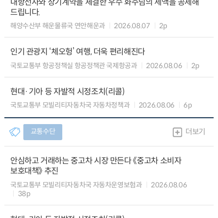
내항선사와 장기계약을 체결한 우수 화주님의 세액을 공제해
드립니다.
해양수산부 해운물류국 연안해운과
2026.08.07
2p
인기 관광지 ‘체오헝’ 여행, 더욱 편리해진다
국토교통부 항공정책실 항공정책관 국제항공과
2026.08.06
2p
현대·기아 등 자발적 시정조치(리콜)
국토교통부 모빌리티자동차국 자동차정책과
2026.08.06
6p
교통수단
더보기
안심하고 거래하는 중고차 시장 만든다 《중고차 소비자
보호대책》 추진
국토교통부 모빌리티자동차국 자동차운영보험과
2026.08.06
38p