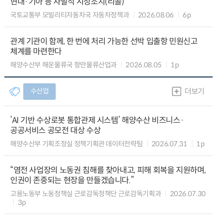
현대·기아 등 자발적 시정조치(리콜)
국토교통부 모빌리티자동차국 자동차정책과
2026.08.06
6p
관계 기관이 함께, 한 번에 처리 가능한 선박 입출항 민원신고
체계를 마련한다
해양수산부 해운물류국 항만물류산업과
2026.08.05
1p
수산업
더보기
’AI 기반 수상로봇 통합관제 시스템’ 해양수산 비즈니스·
공공서비스 공모전 대상 수상
해양수산부 기획조정실 정책기획관 데이터전략팀
2026.07.31
1p
“염전 사업장의 노동권 침해를 찾아내고, 피해 회복을 지원하며,
인권이 존중되는 현장을 만들겠습니다.”
고용노동부 노동정책실 근로감독정책단 근로감독기획과
2026.07.30
3p