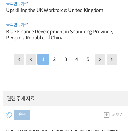
국외연구자료
Upskilling the UK Workforce: United Kingdom
국외연구자료
Blue Finance Development in Shandong Province,
People’s Republic of China
1
2
3
4
5
관련 주제 자료
운송
더보기