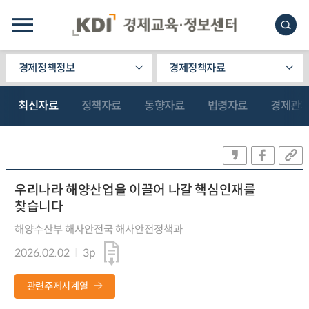
경제정책정보
경제정책자료
최신자료
정책자료
동향자료
법령자료
경제관
우리나라 해양산업을 이끌어 나갈 핵심인재를
찾습니다
해양수산부 해사안전국 해사안전정책과
2026.02.02
3p
관련주제시계열