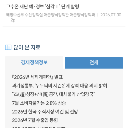
고수온 재난 예·경보 ‘심각Ⅰ’ 단계 발령
해양수산부 수산정책실 어촌양식정책관 어촌양식정책과
2026.07.30
2p
많이 본 자료
경제정책정보
전체
『2026년 세제개편안』 발표
과기정통부, ‘누누티비 시즌2’에 강력 대응 의지 밝혀
“초(超)성장+신(新)공간, 대체불가 산업강국”
7월 소비자물가는 2.8% 상승
2026년 한국 주식시장 여건 및 전망
2026년 7월 수출입 동향