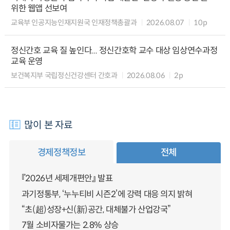
위한 웹앱 선보여
교육부 인공지능인재지원국 인재정책총괄과
2026.08.07
10p
정신간호 교육 질 높인다... 정신간호학 교수 대상 임상연수과정
교육 운영
보건복지부 국립정신건강센터 간호과
2026.08.06
2p
많이 본 자료
경제정책정보
전체
『2026년 세제개편안』 발표
과기정통부, ‘누누티비 시즌2’에 강력 대응 의지 밝혀
“초(超)성장+신(新)공간, 대체불가 산업강국”
7월 소비자물가는 2.8% 상승