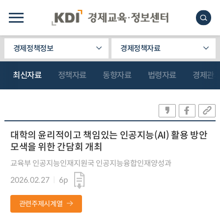
경제정책정보
경제정책자료
최신자료
정책자료
동향자료
법령자료
경제관
대학의 윤리적이고 책임있는 인공지능(AI) 활용 방안
모색을 위한 간담회 개최
교육부 인공지능인재지원국 인공지능융합인재양성과
2026.02.27
6p
관련주제시계열