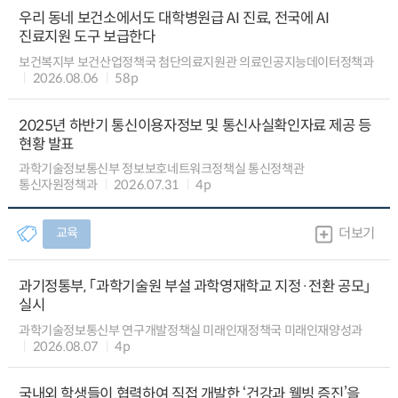
우리 동네 보건소에서도 대학병원급 AI 진료, 전국에 AI
진료지원 도구 보급한다
보건복지부 보건산업정책국 첨단의료지원관 의료인공지능데이터정책과
2026.08.06
58p
2025년 하반기 통신이용자정보 및 통신사실확인자료 제공 등
현황 발표
과학기술정보통신부 정보보호네트워크정책실 통신정책관
통신자원정책과
2026.07.31
4p
교육
더보기
과기정통부, 「과학기술원 부설 과학영재학교 지정·전환 공모」
실시
과학기술정보통신부 연구개발정책실 미래인재정책국 미래인재양성과
2026.08.07
4p
국내외 학생들이 협력하여 직접 개발한 ‘건강과 웰빙 증진’을